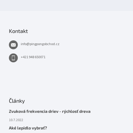
Kontakt
info
@
pingpongobchod.cz
+421 948 650071
Články
Zvuková frekvencia driev - rýchlosť dreva
10.7.2022
Aké lepidlo vybrať?