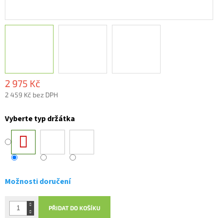
2 975 Kč
2 459 Kč bez DPH
Měrná
cena:
Vyberte typ držátka
Možnosti doručení
PŘIDAT DO KOŠÍKU