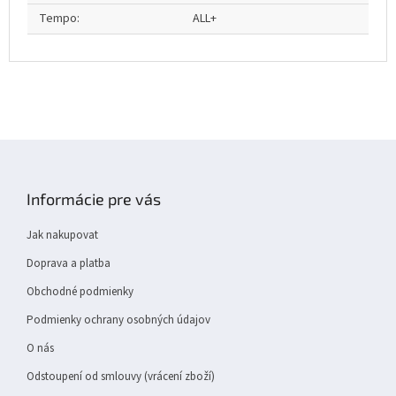
Tempo
:
ALL+
Z
á
p
Informácie pre vás
a
t
Jak nakupovat
í
Doprava a platba
Obchodné podmienky
Podmienky ochrany osobných údajov
O nás
Odstoupení od smlouvy (vrácení zboží)