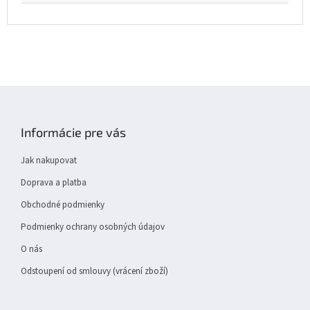
Z
á
p
Informácie pre vás
a
t
Jak nakupovat
í
Doprava a platba
Obchodné podmienky
Podmienky ochrany osobných údajov
O nás
Odstoupení od smlouvy (vrácení zboží)