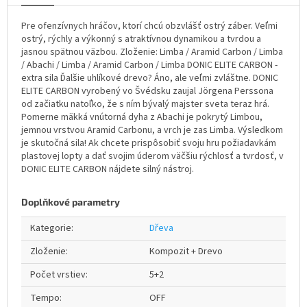
Pre ofenzívnych hráčov, ktorí chcú obzvlášť ostrý záber. Veľmi
ostrý, rýchly a výkonný s atraktívnou dynamikou a tvrdou a
jasnou spätnou väzbou. Zloženie: Limba / Aramid Carbon / Limba
/ Abachi / Limba / Aramid Carbon / Limba DONIC ELITE CARBON -
extra sila Ďalšie uhlíkové drevo? Áno, ale veľmi zvláštne. DONIC
ELITE CARBON vyrobený vo Švédsku zaujal Jörgena Perssona
od začiatku natoľko, že s ním bývalý majster sveta teraz hrá.
Pomerne mäkká vnútorná dyha z Abachi je pokrytý Limbou,
jemnou vrstvou Aramid Carbonu, a vrch je zas Limba. Výsledkom
je skutočná sila! Ak chcete prispôsobiť svoju hru požiadavkám
plastovej lopty a dať svojim úderom väčšiu rýchlosť a tvrdosť, v
DONIC ELITE CARBON nájdete silný nástroj.
Doplňkové parametry
Kategorie
:
Dřeva
Zloženie
:
Kompozit + Drevo
Počet vrstiev
:
5+2
Tempo
:
OFF