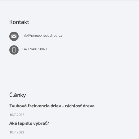
Kontakt
info
@
pingpongobchod.cz
+421 948 650071
Články
Zvuková frekvencia driev - rýchlosť dreva
10.7.2022
Aké lepidlo vybrať?
10.7.2022