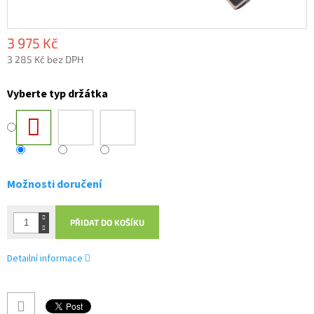
3 975 Kč
3 285 Kč bez DPH
Měrná
cena:
Vyberte typ držátka
Možnosti doručení
PŘIDAT DO KOŠÍKU
Detailní informace