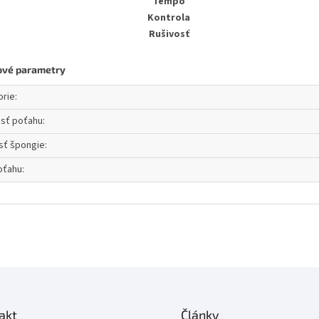
Tempo
Kontrola
Rušivosť
ové parametry
orie
:
osť poťahu
:
sť špongie
:
oťahu
:
akt
Články