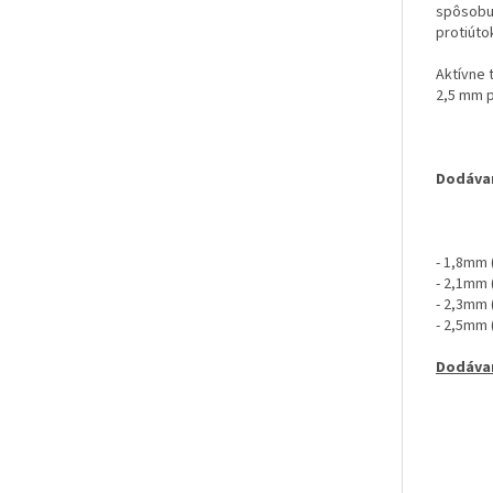
spôsobuj
protiúto
Aktívne 
2,5 mm p
Dodávan
- 1,8mm 
- 2,1mm 
- 2,3mm 
- 2,5mm 
Dodávan