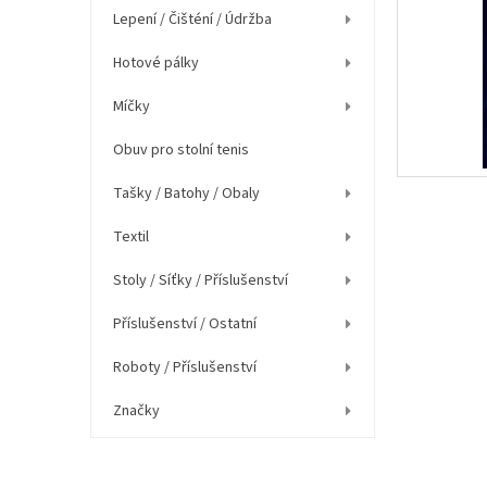
í
Lepení / Čišténí / Údržba
p
a
Hotové pálky
n
e
Míčky
l
Obuv pro stolní tenis
Tašky / Batohy / Obaly
Textil
Stoly / Síťky / Příslušenství
Příslušenství / Ostatní
Roboty / Příslušenství
Značky