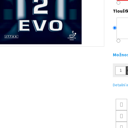
Tloušť
Možnos
Detailní