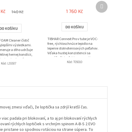
Další
produkt
 Kč
1 760 Kč
140 Kč
DO KOŠÍKU
DO KOŠÍKU
TIBHAR Connext Pro v tube je VOC-
FOAM Cleaner čístič
free, rýchloschnúce lepidlo na
ajlepšími výsledkami.
lepenie stolnotenisových poťahov.
eneruje a dlho udržuje
Vďaka hustej konzistencii sa
ektnej hernej kondícii,
nanáša čisto, ľahko sa rozotiera
ivuje prirodzenú
Kód:
T05010
pribalenými...
Kód:
L55507
..
ovej zmesi vďači, že loptička sa zdrýí kratší čas.
viac padala pri blokovaní, a to aj pri blokovaní rýchlych
kovaní rýchlych loptičiek s vrchným spinom A-B-S 2 EVO
ie pristane so spodnou rotáciou na strane súpera. To