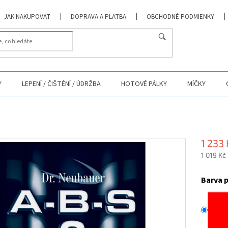
JAK NAKUPOVAT
DOPRAVA A PLATBA
OBCHODNÉ PODMIENKY
Y
LEPENÍ / ČIŠTÉNÍ / ÚDRŽBA
HOTOVÉ PÁLKY
MÍČKY
1 233
1 019 Kč
Měrná
cena:
Barva 