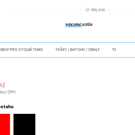
Můj účet
PODMIENKY OCHRANY OSOBNÝCH ÚDAJOV
O NÁS
ODSTOUPENÍ O
NÁKUPNÍ KOŠÍK
0 položek
OBUV PRO STOLNÍ TENIS
TAŠKY / BATOHY / OBALY
TEXTIL
 Kč
 bez DPH
potahu