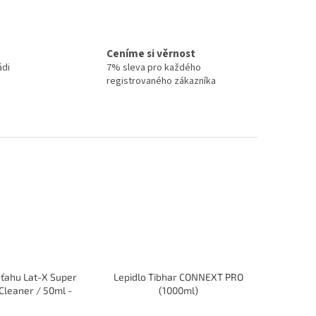
Ceníme si věrnost
ádi
7% sleva pro každého
registrovaného zákazníka
poťahu Lat-X Super
Lepidlo Tibhar CONNEXT PRO
leaner / 50ml -
(1000ml)
penový