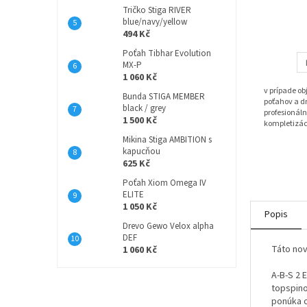
Tričko Stiga RIVER
blue/navy/yellow
494 Kč
Poťah Tibhar Evolution
MX-P
1 060 Kč
v prípade o
Bunda STIGA MEMBER
poťahov a dr
black / grey
profesionáln
1 500 Kč
kompletizác
Mikina Stiga AMBITION s
kapucňou
625 Kč
Poťah Xiom Omega IV
ELITE
1 050 Kč
Popis
Drevo Gewo Velox alpha
DEF
Táto nov
1 060 Kč
A-B-S 2 
topspino
ponúka o