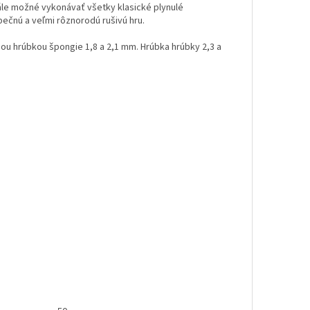
tále možné vykonávať všetky klasické plynulé
pečnú a veľmi rôznorodú rušivú hru.
šou hrúbkou špongie 1,8 a 2,1 mm. Hrúbka hrúbky 2,3 a