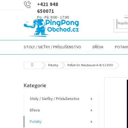
Přejít
+421 948
na
650071
obsah
STOLY / SIEŤKY / PRÍSLUŠENSTVO
DŘEVA
POTAH
Domů
Potahy
Poťah Dr. Neubauer A-B-S 2 EVO
P
Přeskočit
Kategorie
o
kategorie
s
t
Stoly / Sieťky / Príslušenstvo
r
Dřeva
a
n
Potahy
n