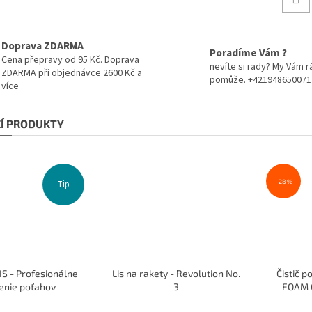
Doprava ZDARMA
Poradíme Vám ?
Cena přepravy od 95 Kč. Doprava
nevíte si rady? My Vám r
ZDARMA při objednávce 2600 Kč a
pomůže. +421948650071
více
CÍ PRODUKTY
–28 %
Tip
S - Profesionálne
Lis na rakety - Revolution No.
Čistič 
enie poťahov
3
FOAM C