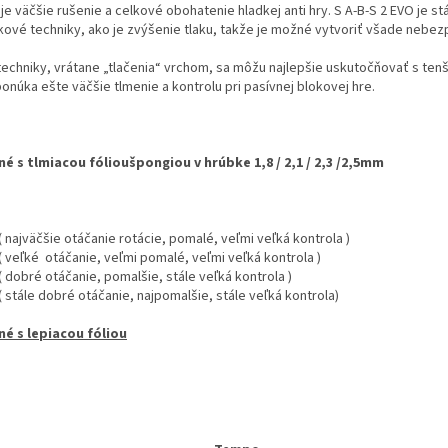
e väčšie rušenie a celkové obohatenie hladkej anti hry. S A-B-S 2 EVO je s
kové techniky, ako je zvýšenie tlaku, takže je možné vytvoriť všade nebez
techniky, vrátane „tlačenia“ vrchom, sa môžu najlepšie uskutočňovať s ten
onúka ešte väčšie tlmenie a kontrolu pri pasívnej blokovej hre.
é s tlmiacou fólioušpongiou v hrúbke 1,8 / 2,1 / 2,3 /2,5mm
( najväčšie otáčanie rotácie, pomalé, veľmi veľká kontrola )
( veľké otáčanie, veľmi pomalé, veľmi veľká kontrola )
( dobré otáčanie, pomalšie, stále veľká kontrola )
( stále dobré otáčanie, najpomalšie, stále veľká kontrola)
é s lepiacou fóliou