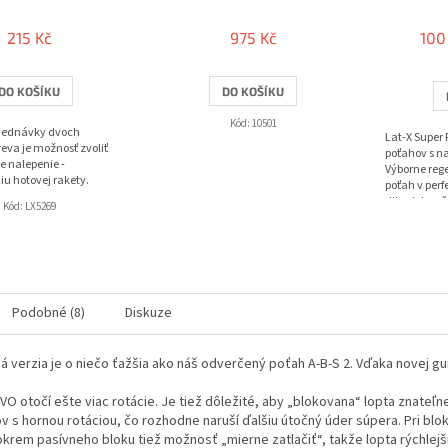
215 Kč
975 Kč
100
DO KOŠÍKU
DO KOŠÍKU
Kód:
10501
bjednávky dvoch
Lat-X Super 
eva je možnosť zvoliť
poťahov s n
e nalepenie -
Výborne reg
iu hotovej rakety.
poťah v perf
dlhodobo ož
Kód:
LX5269
priľnavosť a.
Podobné (8)
Diskuze
á verzia je o niečo ťažšia ako náš odverčený poťah A-B-S 2. Vďaka novej gum
EVO otočí ešte viac rotácie. Je tiež dôležité, aby „blokovana“ lopta znateľne 
v s hornou rotáciou, čo rozhodne naruší ďalšiu útočný úder súpera. Pri blo
krem pasívneho bloku tiež možnosť „mierne zatlačiť“, takže lopta rýchlejš