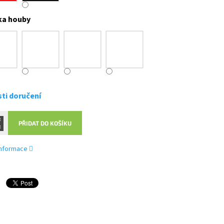
ka houby
ti doručení
PŘIDAT DO KOŠÍKU
 informace