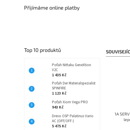
Přijímáme online platby
Top 10 produktů
SOUVISEJÍ
Poťah Nittaku GeneXtion
V2C
1 435 Kč
Poťah Der Materialspezialist
SPINFIRE
1 123 Kč
Poťah Xiom Vega PRO
943 Kč
1A SERVI
Drevo OSP Palatinus Vario
lep
AC (OFF/OFF-)
5 475 Kč