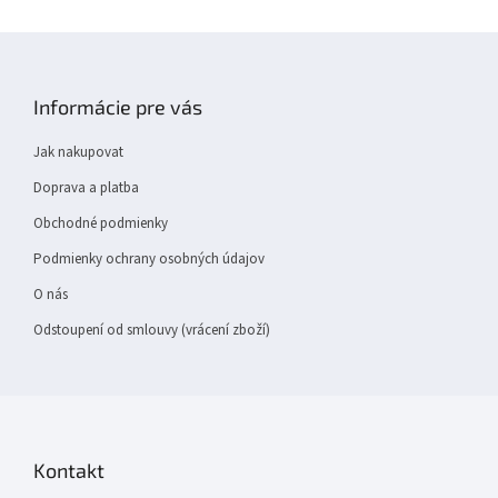
Z
á
p
Informácie pre vás
a
t
Jak nakupovat
í
Doprava a platba
Obchodné podmienky
Podmienky ochrany osobných údajov
O nás
Odstoupení od smlouvy (vrácení zboží)
Kontakt