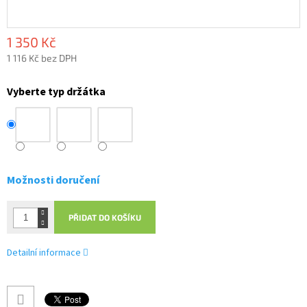
1 350 Kč
1 116 Kč bez DPH
Měrná
cena:
Vyberte typ držátka
Možnosti doručení
PŘIDAT DO KOŠÍKU
Detailní informace