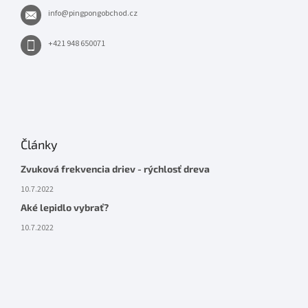
info
@
pingpongobchod.cz
+421 948 650071
Články
Zvuková frekvencia driev - rýchlosť dreva
10.7.2022
Aké lepidlo vybrať?
10.7.2022