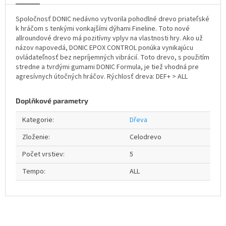
Spoločnosť DONIC nedávno vytvorila pohodlné drevo priateľské
k hráčom s tenkými vonkajšími dýhami Fineline. Toto nové
allroundové drevo má pozitívny vplyv na vlastnosti hry. Ako už
názov napovedá, DONIC EPOX CONTROL ponúka vynikajúcu
ovládateľnosť bez nepríjemných vibrácií. Toto drevo, s použitím
stredne a tvrdými gumami DONIC Formula, je tiež vhodná pre
agresívnych útočných hráčov. Rýchlosť dreva: DEF+ > ALL
Doplňkové parametry
Kategorie
:
Dřeva
Zloženie
:
Celodrevo
Počet vrstiev
:
5
Tempo
:
ALL