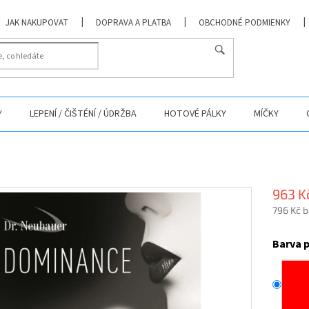
JAK NAKUPOVAT
DOPRAVA A PLATBA
OBCHODNÉ PODMIENKY
Y
LEPENÍ / ČIŠTÉNÍ / ÚDRŽBA
HOTOVÉ PÁLKY
MÍČKY
963 K
796 Kč 
Měrná
cena:
Barva 