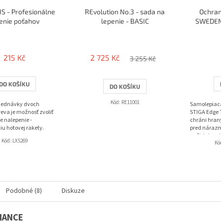
S - Profesionálne
REvolution No.3 - sada na
Ochran
enie poťahov
lepenie - BASIC
SWEDEN 
215 Kč
2 725 Kč
3 255 Kč
DO KOŠÍKU
DO KOŠÍKU
Kód:
RE11001
bjednávky dvoch
Samolepiac
eva je možnosť zvoliť
STIGA Edge 
e nalepenie -
chráni hrany
iu hotovej rakety.
pred nárazm
nečistotami.
Kód:
LX5269
Kó
alebo opako
Podobné (8)
Diskuze
NANCE