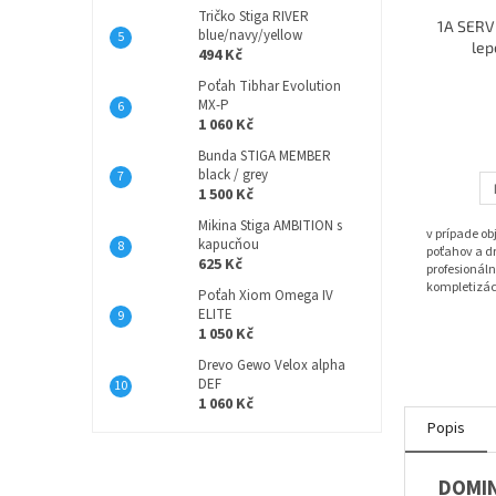
Tričko Stiga RIVER
1A SERVI
blue/navy/yellow
lep
494 Kč
Poťah Tibhar Evolution
MX-P
1 060 Kč
Bunda STIGA MEMBER
black / grey
1 500 Kč
Mikina Stiga AMBITION s
v prípade o
kapucňou
poťahov a dr
625 Kč
profesionáln
kompletizác
Poťah Xiom Omega IV
ELITE
1 050 Kč
Drevo Gewo Velox alpha
DEF
1 060 Kč
Popis
DOMI