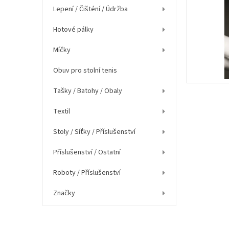
í
Lepení / Čišténí / Údržba
p
a
Hotové pálky
n
e
Míčky
l
Obuv pro stolní tenis
Tašky / Batohy / Obaly
Textil
Stoly / Síťky / Příslušenství
Příslušenství / Ostatní
Roboty / Příslušenství
Značky