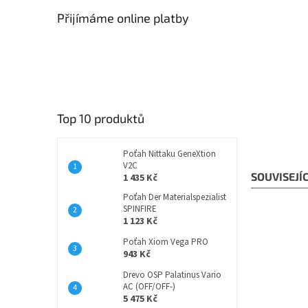
Přijímáme online platby
Top 10 produktů
Poťah Nittaku GeneXtion
V2C
SOUVISEJÍ
1 435 Kč
Poťah Der Materialspezialist
SPINFIRE
1 123 Kč
Poťah Xiom Vega PRO
943 Kč
Drevo OSP Palatinus Vario
AC (OFF/OFF-)
5 475 Kč