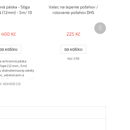
ná páska - Stiga
Valec na lepenie poťahov /
(12mm) - 5m/ 10
rolovanie poťahov DHS
rakiet
Další
produkt
400 Kč
225 Kč
DO KOŠÍKU
DO KOŠÍKU
Kód:
6788
a ochranná páska
Tape (12 mm, 5 m)
 stolnotenisovej rakety
i, odreninami a
 Ideálna pre viac rakiet
d:
1914-0525-12S
vané...