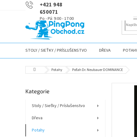
Přejít
+421 948
na
650071
obsah
STOLY / SIEŤKY / PRÍSLUŠENSTVO
DŘEVA
POTAH
Domů
Potahy
Poťah Dr. Neubauer DOMINANCE
P
Přeskočit
Kategorie
o
kategorie
s
t
Stoly / Sieťky / Príslušenstvo
r
Dřeva
a
n
Potahy
n