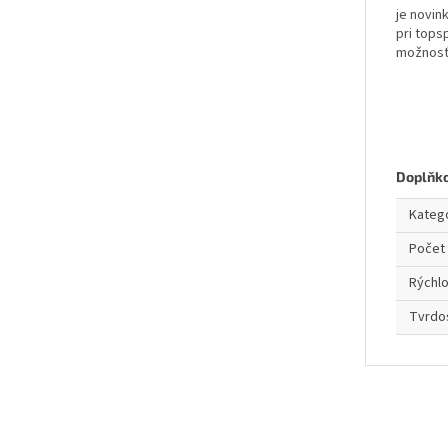
je novin
pri tops
možnosť
Doplňk
Kateg
Počet 
Rýchl
Tvrdo