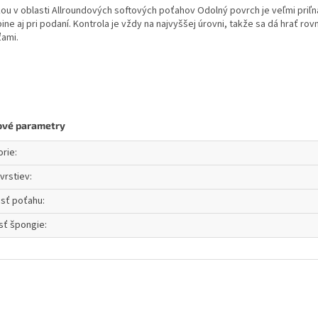
kou v oblasti Allroundových softových poťahov Odolný povrch je veľmi priľna
pine aj pri podaní. Kontrola je vždy na najvyššej úrovni, takže sa dá hrať r
ami.
ové parametry
orie
:
vrstiev
:
osť poťahu
:
sť špongie
: