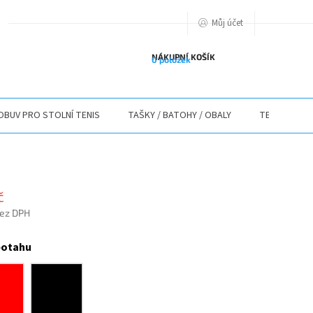
Můj účet
PODMIENKY OCHRANY OSOBNÝCH ÚDAJOV
O NÁS
ODSTOUPENÍ O
NÁKUPNÍ KOŠÍK
0 položek
OBUV PRO STOLNÍ TENIS
TAŠKY / BATOHY / OBALY
TEXTIL
č
bez DPH
potahu