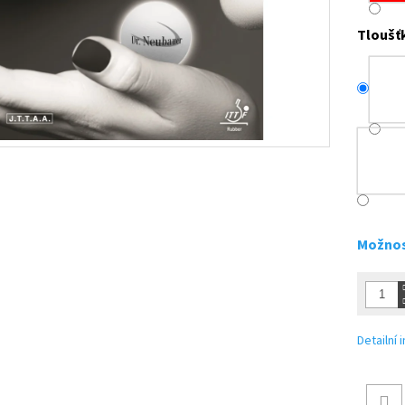
Tloušť
Možnos
Detailní