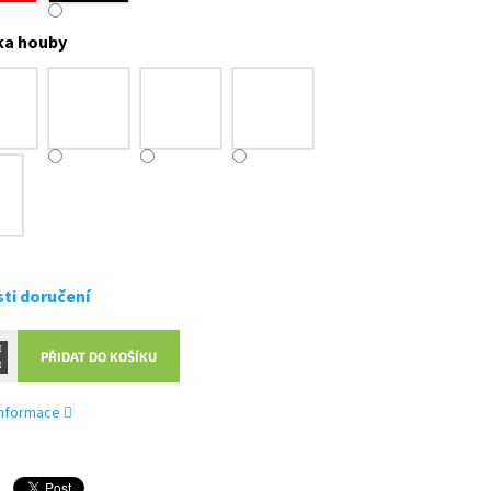
ka houby
ti doručení
PŘIDAT DO KOŠÍKU
 informace