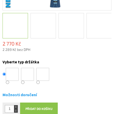
2 770 Kč
2 289 Kč bez DPH
Měrná
cena:
Vyberte typ držátka
Možnosti doručení
PŘIDAT DO KOŠÍKU