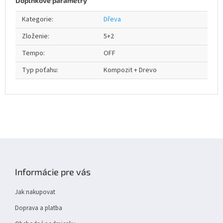
Doplňkové parametry
Kategorie
:
Dřeva
Zloženie
:
5+2
Tempo
:
OFF
Typ poťahu
:
Kompozit + Drevo
Z
á
p
Informácie pre vás
a
t
Jak nakupovat
í
Doprava a platba