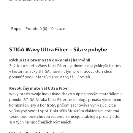
Popis
Podobné (8)
Diskuze
STIGA Wavy Ultra Fiber – Sila v pohybe
Rýchlosť a presnosť v dokonalej harmónii
Zažite rozdiel s Wavy Ultra Fiber – jedným z najrýchlejších driev
v histórii značky STIGA, navrhnutým pre hráčov, ktorí chcú
posunúť svoju ofenzívnu hru na vyššiu úroveň.
Revolučný materiál Ultra Fiber
Wavy predstavuje inovatívne drevo s úplne novým materiálom v
ponuke STIGA. Vďaka Ultra Fiber technológii prináša výnimočnú
kombináciu sily a kontroly, pričom zachováva vynikajúci cit a
veľkorysý sweet spot. Pokročilá štruktúra vlákien umiestnená
tesne pod povrchovou vrstvou zaručuje stabilný a presný úder –
aj v tých najnáročnejších výmenách.