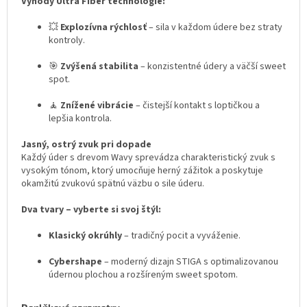
Výhody Ultra Fiber technológie:
💥
Explozívna rýchlosť
– sila v každom údere bez straty
kontroly.
🎯
Zvýšená stabilita
– konzistentné údery a väčší sweet
spot.
🧘
Znížené vibrácie
– čistejší kontakt s loptičkou a
lepšia kontrola.
Jasný, ostrý zvuk pri dopade
Každý úder s drevom Wavy sprevádza charakteristický zvuk s
vysokým tónom, ktorý umocňuje herný zážitok a poskytuje
okamžitú zvukovú spätnú väzbu o sile úderu.
Dva tvary – vyberte si svoj štýl:
Klasický okrúhly
– tradičný pocit a vyváženie.
Cybershape
– moderný dizajn STIGA s optimalizovanou
údernou plochou a rozšíreným sweet spotom.