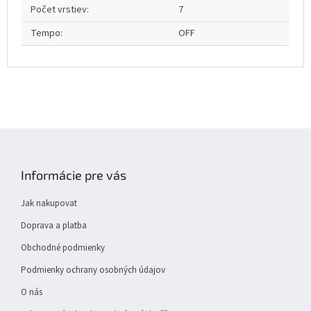
Počet vrstiev
:
7
Tempo
:
OFF
Z
á
p
Informácie pre vás
a
t
Jak nakupovat
í
Doprava a platba
Obchodné podmienky
Podmienky ochrany osobných údajov
O nás