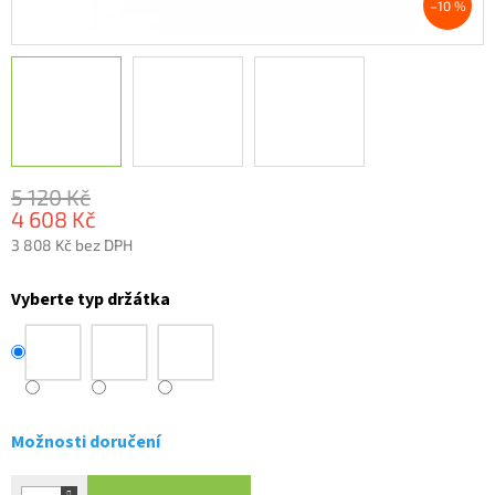
–10 %
5 120 Kč
4 608 Kč
3 808 Kč bez DPH
Měrná
cena:
Vyberte typ držátka
Možnosti doručení