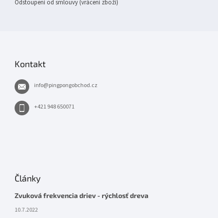
Odstoupení od smlouvy (vrácení zboží)
Kontakt
info
@
pingpongobchod.cz
+421 948 650071
Články
Zvuková frekvencia driev - rýchlosť dreva
10.7.2022