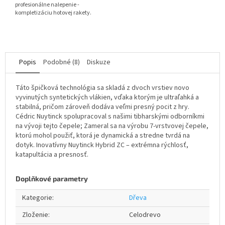
profesionálne nalepenie -
kompletizáciu hotovej rakety.
Popis
Podobné (8)
Diskuze
Táto špičková technológia sa skladá z dvoch vrstiev novo
vyvinutých syntetických vlákien, vďaka ktorým je ultraľahká a
stabilná, pričom zároveň dodáva veľmi presný pocit z hry.
Cédric Nuytinck spolupracoval s našimi tibharskými odborníkmi
na vývoji tejto čepele; Zameral sa na výrobu 7-vrstvovej čepele,
ktorú mohol použiť, ktorá je dynamická a stredne tvrdá na
dotyk. Inovatívny Nuytinck Hybrid ZC – extrémna rýchlosť,
katapultácia a presnosť.
Doplňkové parametry
Kategorie
:
Dřeva
Zloženie
:
Celodrevo