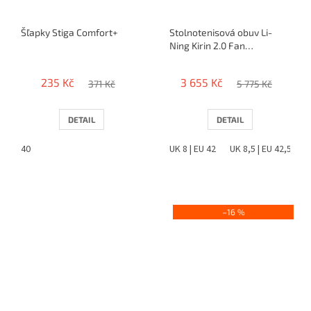
Šľapky Stiga Comfort+
Stolnotenisová obuv Li-
Ning Kirin 2.0 Fan
Zhendong
235 Kč
3 655 Kč
371 Kč
5 775 Kč
DETAIL
DETAIL
40
UK 8 | EU 42
UK 8,5 | EU 42,5
–16 %