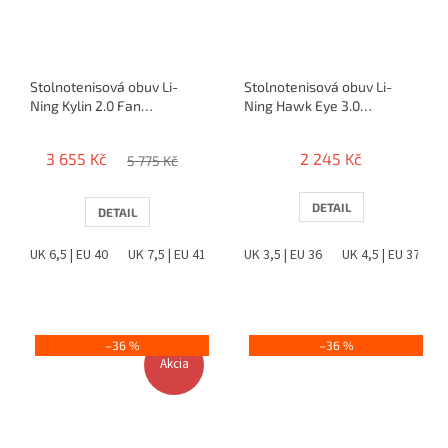
Stolnotenisová obuv Li-
Stolnotenisová obuv Li-
Ning Kylin 2.0 Fan
Ning Hawk Eye 3.0
Zhendong / Lin Shidong
(bielo/modrá)
3 655 Kč
2 245 Kč
5 775 Kč
DETAIL
DETAIL
UK 6,5 | EU 40
UK 7,5 | EU 41
UK 8 | EU 42
UK 3,5 | EU 36
UK 8,5 | EU 42,5
UK 4,5 | EU 37
UK 9
U
–36 %
–36 %
Akcia