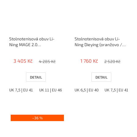
Stolnotenisová obuv Li-
Stolnotenisová obuv Li-
Ning MAGE 2.0
Ning Dieying (oranžovo /
(bielo/ružovo/čierna)
modré)
3 405 Kč
1 760 Kč
4 285 Kč
2 520 Kč
DETAIL
DETAIL
UK 7,5 | EU 41
UK 11 | EU 46
UK 6,5 | EU 40
UK 7,5 | EU 41
–36 %