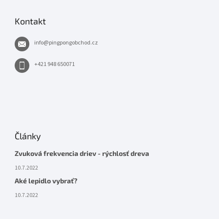
Kontakt
info
@
pingpongobchod.cz
+421 948 650071
Články
Zvuková frekvencia driev - rýchlosť dreva
10.7.2022
Aké lepidlo vybrať?
10.7.2022