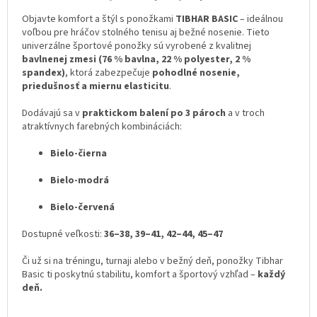
Objavte komfort a štýl s ponožkami
TIBHAR BASIC
– ideálnou
voľbou pre hráčov stolného tenisu aj bežné nosenie. Tieto
univerzálne športové ponožky sú vyrobené z kvalitnej
bavlnenej zmesi (76 % bavlna, 22 % polyester, 2 %
spandex)
, ktorá zabezpečuje
pohodlné nosenie,
priedušnosť a miernu elasticitu
.
Dodávajú sa v
praktickom balení po 3 pároch
a v troch
atraktívnych farebných kombináciách:
Bielo-čierna
Bielo-modrá
Bielo-červená
Dostupné veľkosti:
36–38, 39–41, 42–44, 45–47
Či už si na tréningu, turnaji alebo v bežný deň, ponožky Tibhar
Basic ti poskytnú stabilitu, komfort a športový vzhľad –
každý
deň.