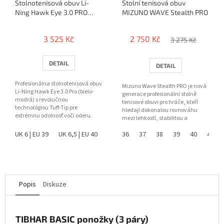
Stolnotenisová obuv Li-
Stolní tenisová obuv
Ning Hawk Eye 3.0 PRO
MIZUNO WAVE Stealth PRO
(blue)
3 525 Kč
2 750 Kč
3 275 Kč
DETAIL
DETAIL
Profesionálna stolnotenisová obuv
Mizuno Wave Stealth PRO je nová
Li-Ning Hawk Eye 3.0 Pro (bielo-
generace profesionální stolně
modrá) s revolučnou
tenisové obuvi pro hráče, kteří
technológiou Tuff-Tip pre
hledají dokonalou rovnováhu
extrémnu odolnosť voči oderu.
mezi lehkostí, stabilitou a
Ponúka špičkovú stabilitu,...
komfortem. Kombinace...
UK 6 | EU 39
UK 6,5 | EU 40
UK 7,5 | EU 41
36
37
38
UK 8 | EU 42
39
40
UK 8,5 |
41
Popis
Diskuze
TIBHAR BASIC ponožky (3 páry)