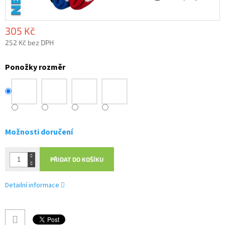
305 Kč
252 Kč bez DPH
Měrná
cena:
Ponožky rozměr
Možnosti doručení
PŘIDAT DO KOŠÍKU
Detailní informace