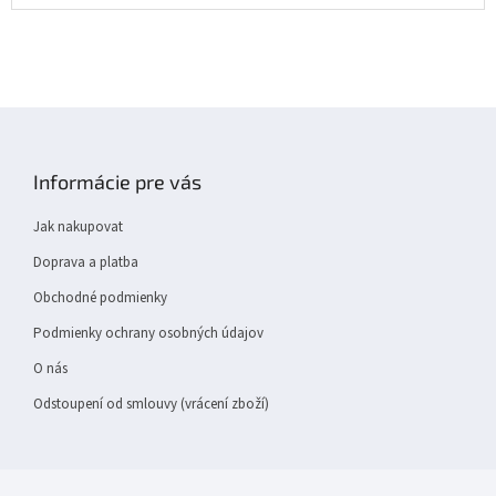
Z
á
p
Informácie pre vás
a
t
Jak nakupovat
í
Doprava a platba
Obchodné podmienky
Podmienky ochrany osobných údajov
O nás
Odstoupení od smlouvy (vrácení zboží)