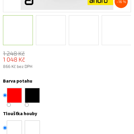
–16 %
1 248 Kč
1 048 Kč
866 Kč bez DPH
Měrná
cena:
Barva potahu
Tloušťka houby