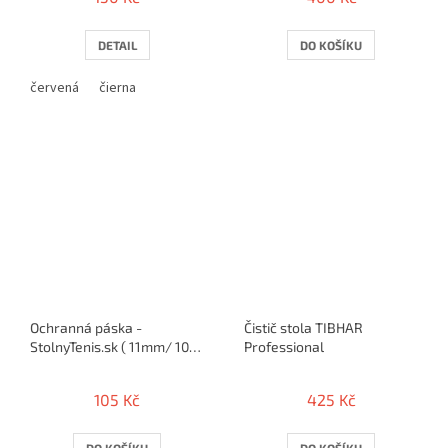
DETAIL
DO KOŠÍKU
červená
čierna
Ochranná páska -
Čistič stola TIBHAR
StolnyTenis.sk ( 11mm/ 10
Professional
rakiet )
105 Kč
425 Kč
DO KOŠÍKU
DO KOŠÍKU