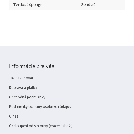
Tvrdosť špongie
:
Sendvič
Z
á
p
Informácie pre vás
a
t
Jak nakupovat
í
Doprava a platba
Obchodné podmienky
Podmienky ochrany osobných údajov
O nás
Odstoupení od smlouvy (vrácení zboží)