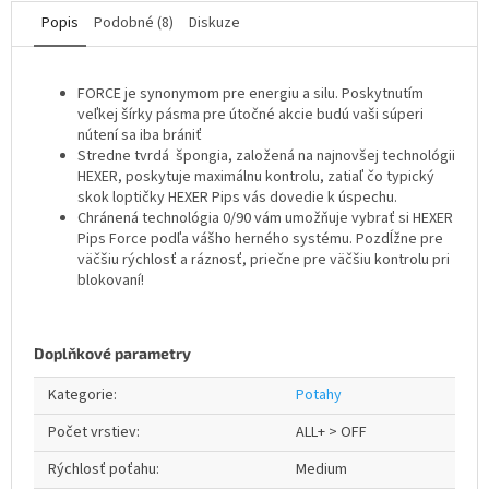
Popis
Podobné (8)
Diskuze
FORCE je synonymom pre energiu a silu. Poskytnutím
veľkej šírky pásma pre útočné akcie budú vaši súperi
nútení sa iba brániť
Stredne tvrdá špongia, založená na najnovšej technológii
HEXER, poskytuje maximálnu kontrolu, zatiaľ čo typický
skok loptičky HEXER Pips vás dovedie k úspechu.
Chránená technológia 0/90 vám umožňuje vybrať si HEXER
Pips Force podľa vášho herného systému. Pozdĺžne pre
väčšiu rýchlosť a ráznosť, priečne pre väčšiu kontrolu pri
blokovaní!
Doplňkové parametry
Kategorie
:
Potahy
Počet vrstiev
:
ALL+ > OFF
Rýchlosť poťahu
:
Medium