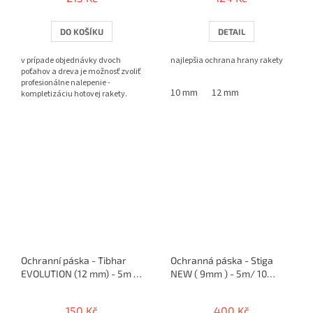
DO KOŠÍKU
DETAIL
v prípade objednávky dvoch
najlepšia ochrana hrany rakety
poťahov a dreva je možnosť zvoliť
profesionálne nalepenie -
10 mm
12 mm
kompletizáciu hotovej rakety.
Ochranní páska - Tibhar
Ochranná páska - Stiga
EVOLUTION (12 mm) - 5m /
NEW ( 9mm ) - 5m/ 10
10 rakiet
rakiet
150 Kč
400 Kč