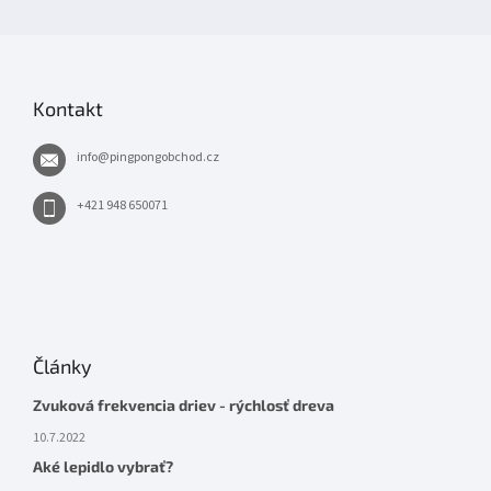
Kontakt
info
@
pingpongobchod.cz
+421 948 650071
Články
Zvuková frekvencia driev - rýchlosť dreva
10.7.2022
Aké lepidlo vybrať?