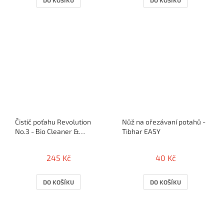
Čistič poťahu Revolution
Nůž na ořezávaní potahů -
No.3 - Bio Cleaner &
Tibhar EASY
Rejuvenator 100 ml
245 Kč
40 Kč
DO KOŠÍKU
DO KOŠÍKU