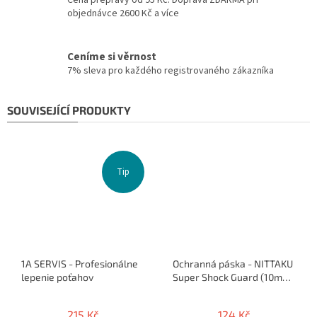
Cena přepravy od 95 Kč. Doprava ZDARMA při
objednávce 2600 Kč a více
Ceníme si věrnost
7% sleva pro každého registrovaného zákazníka
SOUVISEJÍCÍ PRODUKTY
Tip
1A SERVIS - Profesionálne
Ochranná páska - NITTAKU
lepenie poťahov
Super Shock Guard (10mm
/ 12mm) - 50cm / 1 raketa
215 Kč
124 Kč