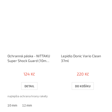
Ochranná páska - NITTAKU
Lepidlo Donic Vario Clean
Super Shock Guard (10mm
37ml
/ 12mm) - 50cm / 1 raketa
124 Kč
220 Kč
DETAIL
DO KOŠÍKU
najlepšia ochrana hrany rakety
10 mm
12 mm