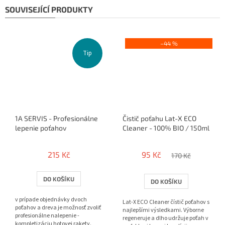
SOUVISEJÍCÍ PRODUKTY
–44 %
Tip
1A SERVIS - Profesionálne
Čistič poťahu Lat-X ECO
lepenie poťahov
Cleaner - 100% BIO / 150ml
215 Kč
95 Kč
170 Kč
DO KOŠÍKU
DO KOŠÍKU
v prípade objednávky dvoch
Lat-X ECO Cleaner čístič poťahov s
poťahov a dreva je možnosť zvoliť
najlepšími výsledkami. Výborne
profesionálne nalepenie -
regeneruje a dlho udržuje poťah v
kompletizáciu hotovej rakety.