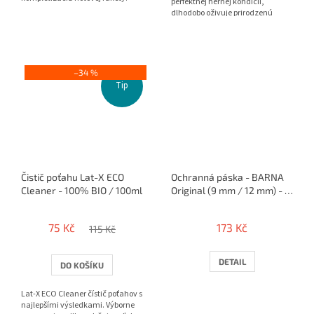
perfektnej hernej kondícii,
dlhodobo oživuje prirodzenú
priľnavosť a frip...
–34 %
Tip
Čistič poťahu Lat-X ECO
Ochranná páska - BARNA
Cleaner - 100% BIO / 100ml
Original (9 mm / 12 mm) - 5
m / 10 rakiet
75 Kč
173 Kč
115 Kč
DETAIL
DO KOŠÍKU
Lat-X ECO Cleaner čístič poťahov s
najlepšími výsledkami. Výborne