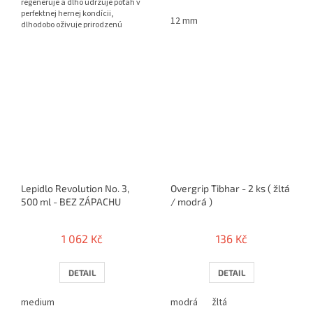
regeneruje a dlho udržuje poťah v
perfektnej hernej kondícii,
12 mm
dlhodobo oživuje prirodzenú
priľnavosť a frip...
Lepidlo Revolution No. 3,
Overgrip Tibhar - 2 ks ( žltá
500 ml - BEZ ZÁPACHU
/ modrá )
1 062 Kč
136 Kč
DETAIL
DETAIL
medium
modrá
žltá