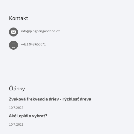
Kontakt
info
@
pingpongobchod.cz
+421 948 650071
Články
Zvuková frekvencia driev - rýchlosť dreva
10.7.2022
Aké lepidlo vybrať?
10.7.2022