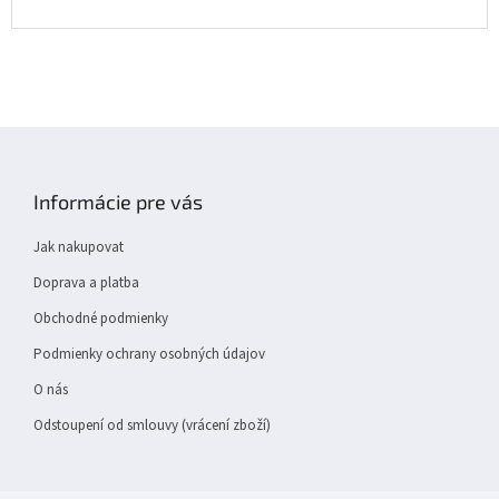
Z
á
p
Informácie pre vás
a
t
Jak nakupovat
í
Doprava a platba
Obchodné podmienky
Podmienky ochrany osobných údajov
O nás
Odstoupení od smlouvy (vrácení zboží)