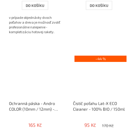
DO KOŠÍKU
DO KOŠÍKU
v prípade objednávky dvoch
poťahov a dreva je možnosť zvoliť
profesionálne nalepenie -
kompletizáciu hotovej rakety.
–44 %
Ochranná páska - Andro
Čistič poťahu Lat-X ECO
COLOR (10mm / 12mm) -
Cleaner - 100% BIO / 150ml
5m / 10 rakiet
165 Kč
95 Kč
170 Kč