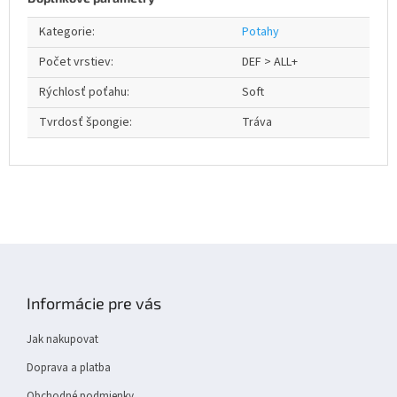
Kategorie
:
Potahy
Počet vrstiev
:
DEF > ALL+
Rýchlosť poťahu
:
Soft
Tvrdosť špongie
:
Tráva
Z
á
p
Informácie pre vás
a
t
Jak nakupovat
í
Doprava a platba
Obchodné podmienky