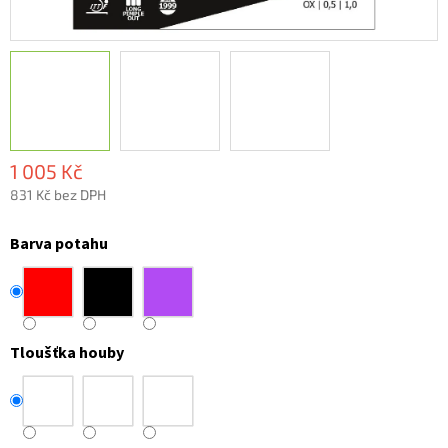
1 005 Kč
831 Kč bez DPH
Měrná
cena:
Barva potahu
Tloušťka houby