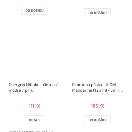
je
5,0
DO KOŠÍKU
DO KOŠÍKU
z
5
hvězdiček.
Overgrip Nittaku - čierna /
Ochranná páska - XIOM
modrá / pink
Mandarine (12mm) - 5m /
10 rakiet
111 Kč
165 Kč
DETAIL
DO KOŠÍKU