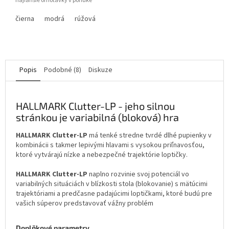
najľahšie omotávky v ponuke
čierna
modrá
rúžová
Popis
Podobné (8)
Diskuze
HALLMARK Clutter-LP - jeho silnou
stránkou je variabilná (bloková) hra
HALLMARK Clutter-LP
má tenké stredne tvrdé dlhé pupienky v
kombinácii s takmer lepivými hlavami s vysokou priľnavosťou,
ktoré vytvárajú nízke a nebezpečné trajektórie loptičky.
HALLMARK Clutter-LP
naplno rozvinie svoj potenciál vo
variabilných situáciách v blízkosti stola (blokovanie) s mätúcimi
trajektóriami a predčasne padajúcimi loptičkami, ktoré budú pre
vašich súperov predstavovať vážny problém
Doplňkové parametry