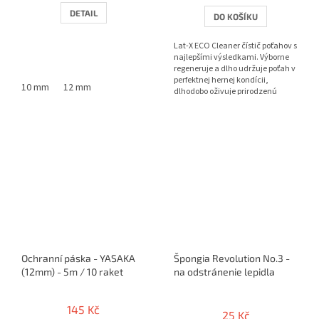
DETAIL
DO KOŠÍKU
Lat-X ECO Cleaner čístič poťahov s
najlepšími výsledkami. Výborne
regeneruje a dlho udržuje poťah v
perfektnej hernej kondícii,
10 mm
12 mm
dlhodobo oživuje prirodzenú
priľnavosť a frip...
Ochranní páska - YASAKA
Špongia Revolution No.3 -
(12mm) - 5m / 10 raket
na odstránenie lepidla
Průměrné
hodnocení
145 Kč
25 Kč
produktu