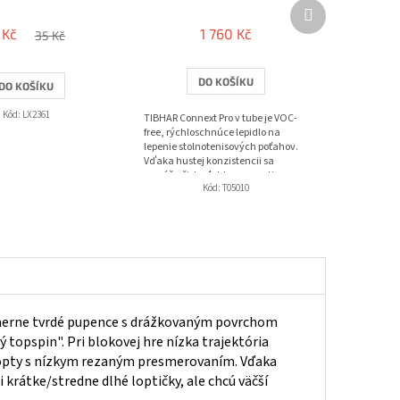
Další
produkt
 Kč
1 760 Kč
35 Kč
DO KOŠÍKU
DO KOŠÍKU
Kód:
LX2361
TIBHAR Connext Pro v tube je VOC-
free, rýchloschnúce lepidlo na
lepenie stolnotenisových poťahov.
Vďaka hustej konzistencii sa
nanáša čisto, ľahko sa rozotiera
Kód:
T05010
pribalenými...
Pomerne tvrdé pupence s drážkovaným povrchom
 topspin". Pri blokovej hre nízka trajektória
 lopty s nízkym rezaným presmerovaním. Vďaka
 krátke/stredne dlhé loptičky, ale chcú väčší