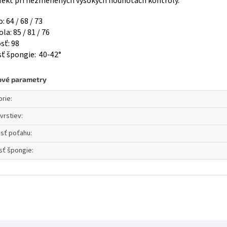
efekt pri nezmenených vysokých hodnotách kontroly.
 64 / 68 / 73
la: 85 / 81 / 76
sť: 98
sť špongie: 40-42°
ové parametry
orie
:
vrstiev
:
osť poťahu
:
sť špongie
: