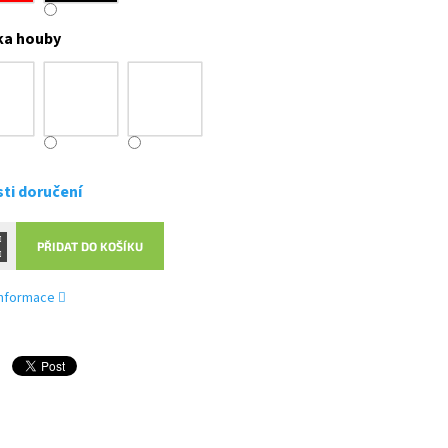
ka houby
ti doručení
PŘIDAT DO KOŠÍKU
 informace