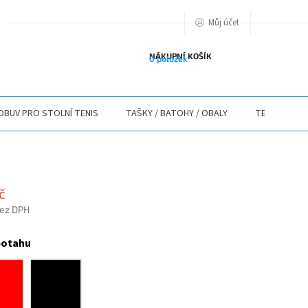
Můj účet
PODMIENKY OCHRANY OSOBNÝCH ÚDAJOV
O NÁS
ODSTOUPENÍ O
NÁKUPNÍ KOŠÍK
0 položek
OBUV PRO STOLNÍ TENIS
TAŠKY / BATOHY / OBALY
TEXTIL
č
bez DPH
potahu