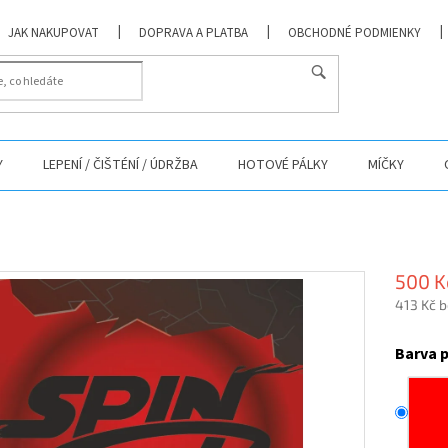
JAK NAKUPOVAT
DOPRAVA A PLATBA
OBCHODNÉ PODMIENKY
Y
LEPENÍ / ČIŠTÉNÍ / ÚDRŽBA
HOTOVÉ PÁLKY
MÍČKY
500 K
413 Kč 
Měrná
cena:
Barva 