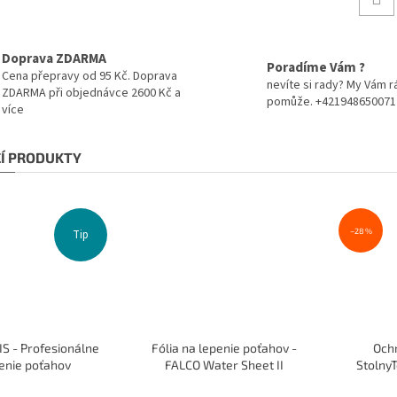
Doprava ZDARMA
Poradíme Vám ?
Cena přepravy od 95 Kč. Doprava
nevíte si rady? My Vám r
ZDARMA při objednávce 2600 Kč a
pomůže. +421948650071
více
CÍ PRODUKTY
–28 %
Tip
S - Profesionálne
Fólia na lepenie poťahov -
Och
enie poťahov
FALCO Water Sheet II
StolnyT