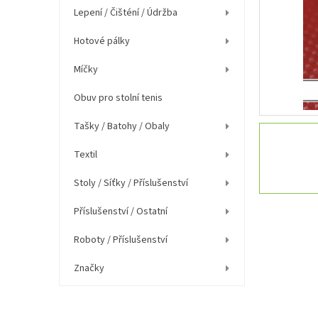
í
Lepení / Čišténí / Údržba
p
a
Hotové pálky
n
e
Míčky
l
Obuv pro stolní tenis
Tašky / Batohy / Obaly
Textil
Stoly / Síťky / Příslušenství
Příslušenství / Ostatní
Roboty / Příslušenství
Značky