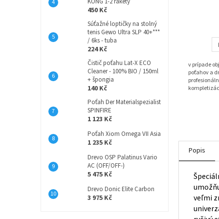
KONG 1-2 rakety
450 Kč
Súťažné loptičky na stolný
tenis Gewo Ultra SLP 40+***
/ 6ks - tuba
224 Kč
Čistič poťahu Lat-X ECO
v prípade o
Cleaner - 100% BIO / 150ml
poťahov a dr
+ špongia
profesionáln
140 Kč
kompletizác
Poťah Der Materialspezialist
SPINFIRE
1 123 Kč
Poťah Xiom Omega VII Asia
1 235 Kč
Popis
Drevo OSP Palatinus Vario
AC (OFF/OFF-)
5 475 Kč
Špeciál
umožňuj
Drevo Donic Elite Carbon
veľmi z
3 975 Kč
univerz