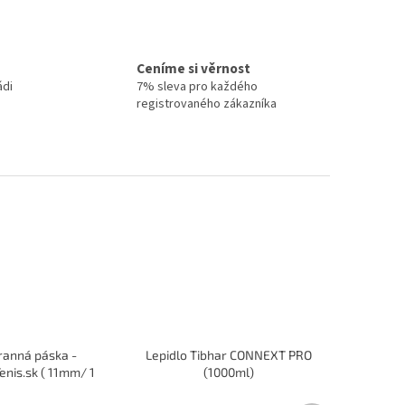
Ceníme si věrnost
ádi
7% sleva pro každého
registrovaného zákazníka
ranná páska -
Lepidlo Tibhar CONNEXT PRO
enis.sk ( 11mm/ 1
(1000ml)
raketa )