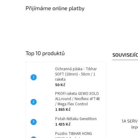
Přijímáme online platby
Top 10 produktů
SOUVISEJÍ
Ochranná páska - Tibhar
SOFT (10mm) - 50cm / 1
raketa
50 Kč
PROFI raketa GEWO XOLO
ALLround / Neoflexx eFT48
/ Mega Flex Control
1 865 Kč
Potah Nittaku GeneXtion
1A SERVI
1 435 Kč
lep
Puzdro TIBHAR HONG