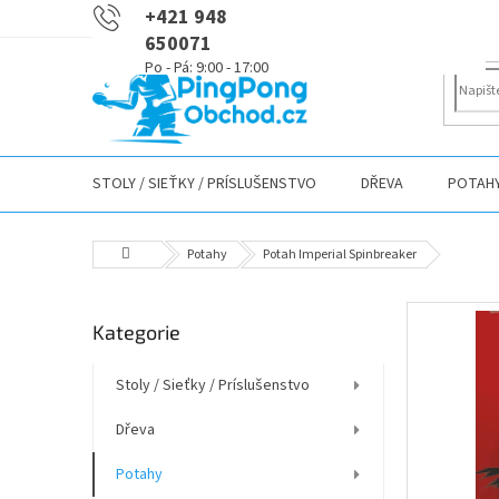
Přejít
+421 948
na
650071
obsah
STOLY / SIEŤKY / PRÍSLUŠENSTVO
DŘEVA
POTAH
Domů
Potahy
Potah Imperial Spinbreaker
P
Přeskočit
Kategorie
o
kategorie
s
t
Stoly / Sieťky / Príslušenstvo
r
Dřeva
a
n
Potahy
n