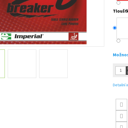
Tloušť
Možnos
Detailní