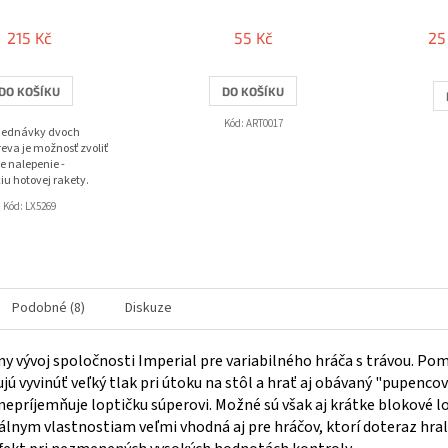
215 Kč
55 Kč
25
DO KOŠÍKU
DO KOŠÍKU
Kód:
ART0017
bjednávky dvoch
eva je možnosť zvoliť
e nalepenie -
iu hotovej rakety.
Kód:
LX5269
Podobné (8)
Diskuze
ny vývoj spoločnosti Imperial pre variabilného hráča s trávou. 
ú vyvinúť veľký tlak pri útoku na stôl a hrať aj obávaný "pupencový
nepríjemňuje loptičku súperovi. Možné sú však aj krátke blokové
álnym vlastnostiam veľmi vhodná aj pre hráčov, ktorí doteraz hrali