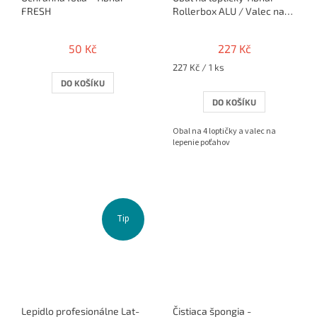
FRESH
Rollerbox ALU / Valec na
rolovanie poťahu
50 Kč
227 Kč
Měrná
227 Kč / 1 ks
cena:
DO KOŠÍKU
DO KOŠÍKU
Obal na 4 loptičky a valec na
lepenie poťahov
Tip
Lepidlo profesionálne Lat-
Čistiaca špongia -