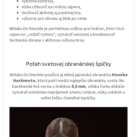
výborná kontrola,
nízka citlivosť na rotáciu súpera,
možnosť aktívnej aj pasívnej hry,
výborný pre obranu aj blok pri stole.
Nittaku Do Knuckle je perfektnou voľbou pre hráčov, ktorí chcú
súperovi „rozbiť rytmus“, vytvárať neistotu a kombinovať
technickú obranu s aktívnou rušivou hrou.
Poťah svetovej obranárskej špičky
Nittaku Do Knuckle používa aj elitná japonská obranárka
Honoka
Hashimoto
, ktorá patrí medzi najlepšie obranárky sveta. Na
backhende hrá verziu s hrúbkou
0,5 mm
, vďaka čomu dokáže
vytvárať extrémne nepríjemné zmeny rotácie, nízky odskok a
veľmi ťažko čitateľné loptičky.