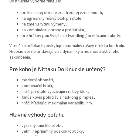
Do Knuckle výborne funguje:
pri klasickej obrane zo strednej vzdialenosti,
na agresívny rušivý blok pri stole,
na zmenu rytmu výmeny,
na kombináciu obrany a protiútoku,
pre hráčov používajúcich twiddling / pretáčanie rakety.
V tenších hrúbkach poskytuje maximálny rušivý efekt a kontrolu.
Hrubšie verzie pridávajú viac dynamiky a možností aktívneho
zakončenia.
Pre koho je Nittaku Do Knuckle určený?
moderní obranári,
kombinační hráči,
hráči pri stole využívajúci rušivý blok,
fanúšikovia polotráv a half-long pimples,
hráči hľadajúci maximálnu variabilitu hry.
Hlavné výhody poťahu
výrazný knuckle efekt,
veľmi nepríjemný odskok loptičky,