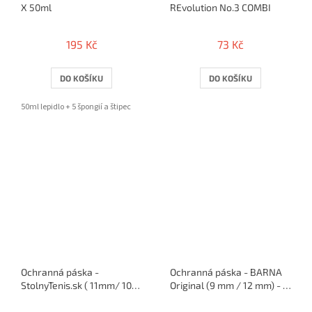
X 50ml
REvolution No.3 COMBI
195 Kč
73 Kč
DO KOŠÍKU
DO KOŠÍKU
50ml lepidlo + 5 špongií a štipec
Ochranná páska -
Ochranná páska - BARNA
StolnyTenis.sk ( 11mm/ 10
Original (9 mm / 12 mm) - 5
rakiet )
m / 10 rakiet