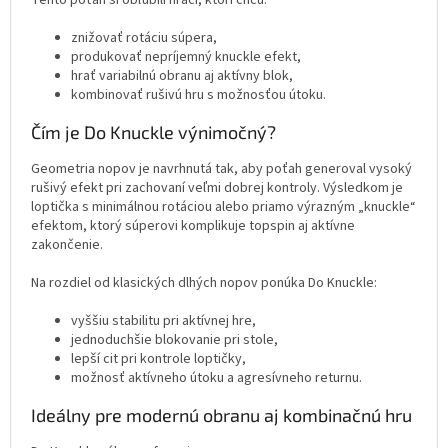
Tento poťah si obľúbili hráči, ktorí chcú:
znižovať rotáciu súpera,
produkovať nepríjemný knuckle efekt,
hrať variabilnú obranu aj aktívny blok,
kombinovať rušivú hru s možnosťou útoku.
Čím je Do Knuckle výnimočný?
Geometria nopov je navrhnutá tak, aby poťah generoval vysoký
rušivý efekt pri zachovaní veľmi dobrej kontroly. Výsledkom je
loptička s minimálnou rotáciou alebo priamo výrazným „knuckle“
efektom, ktorý súperovi komplikuje topspin aj aktívne
zakončenie.
Na rozdiel od klasických dlhých nopov ponúka Do Knuckle:
vyššiu stabilitu pri aktívnej hre,
jednoduchšie blokovanie pri stole,
lepší cit pri kontrole loptičky,
možnosť aktívneho útoku a agresívneho returnu.
Ideálny pre modernú obranu aj kombinačnú hru