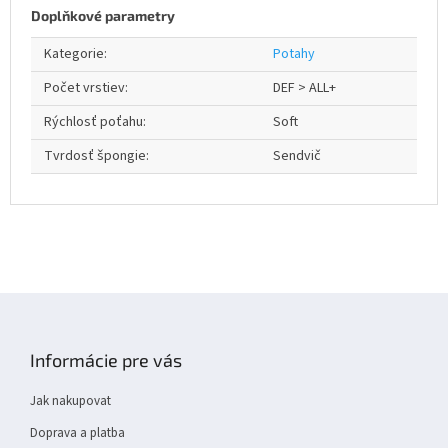
Doplňkové parametry
Kategorie
:
Potahy
Počet vrstiev
:
DEF > ALL+
Rýchlosť poťahu
:
Soft
Tvrdosť špongie
:
Sendvič
Z
á
p
Informácie pre vás
a
t
Jak nakupovat
í
Doprava a platba