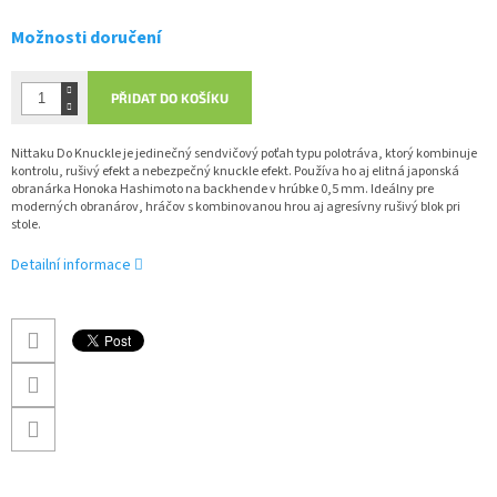
Možnosti doručení
PŘIDAT DO KOŠÍKU
Nittaku Do Knuckle je jedinečný sendvičový poťah typu polotráva, ktorý kombinuje
kontrolu, rušivý efekt a nebezpečný knuckle efekt. Používa ho aj elitná japonská
obranárka
Honoka Hashimoto
na backhende v hrúbke 0,5 mm. Ideálny pre
moderných obranárov, hráčov s kombinovanou hrou aj agresívny rušivý blok pri
stole.
Detailní informace