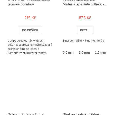
lepenie poťahov
Materialspezialist Black -
Tempo 4
215 Kč
623 Kč
DO KOŠÍKU
DETAIL
v prípade objednávky dvoch
1-najpomalšie > 4-najrýchlejšia
poťahov a dreva je možnosť zvoliť
profesionálne nalepenie -
0,6 mm
1,0 mm
1,5 mm
2,
kompletizáciu hotovej rakety.
Ochranná fólia - Tibhar
Obal na loptičky Tibhar