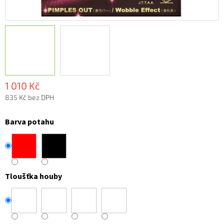
1 010 Kč
835 Kč bez DPH
Měrná
cena:
Barva potahu
Tloušťka houby