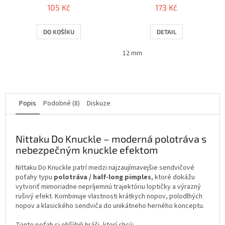
105 Kč
173 Kč
DO KOŠÍKU
DETAIL
12 mm
Popis
Podobné (8)
Diskuze
Nittaku Do Knuckle – moderná polotráva s
nebezpečným knuckle efektom
Nittaku Do Knuckle patrí medzi najzaujímavejšie sendvičové
poťahy typu
polotráva / half-long pimples
, ktoré dokážu
vytvoriť mimoriadne nepríjemnú trajektóriu loptičky a výrazný
rušivý efekt. Kombinuje vlastnosti krátkych nopov, polodlhých
nopov a klasického sendviča do unikátneho herného konceptu.