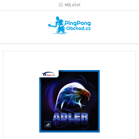
Přejít
Můj účet
na
obsah