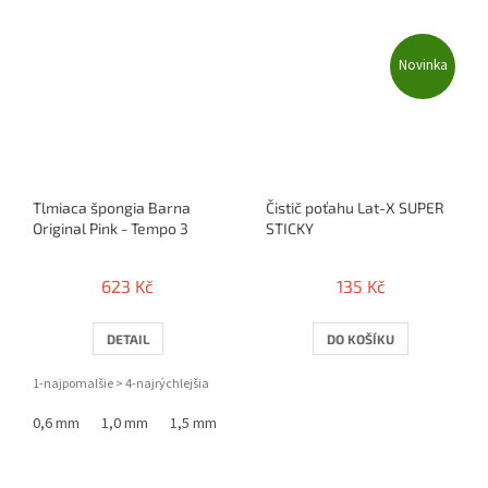
Novinka
Tlmiaca špongia Barna
Čistič poťahu Lat-X SUPER
Original Pink - Tempo 3
STICKY
623 Kč
135 Kč
DETAIL
DO KOŠÍKU
1-najpomalšie > 4-najrýchlejšia
0,6 mm
1,0 mm
1,5 mm