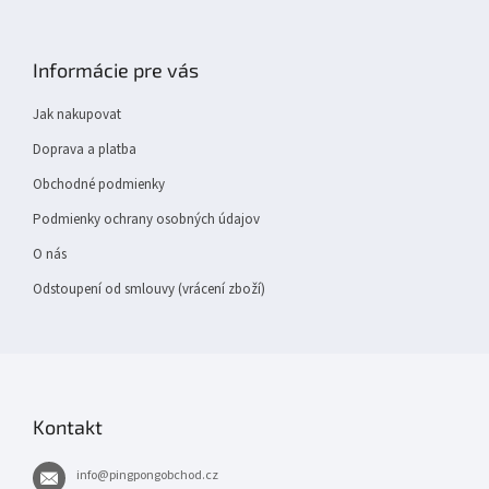
Z
á
p
Informácie pre vás
a
t
Jak nakupovat
í
Doprava a platba
Obchodné podmienky
Podmienky ochrany osobných údajov
O nás
Odstoupení od smlouvy (vrácení zboží)
Kontakt
info
@
pingpongobchod.cz