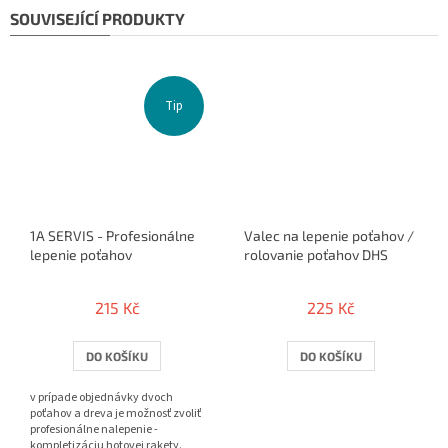
SOUVISEJÍCÍ PRODUKTY
Tip
1A SERVIS - Profesionálne
Valec na lepenie poťahov /
lepenie poťahov
rolovanie poťahov DHS
215 Kč
225 Kč
DO KOŠÍKU
DO KOŠÍKU
v prípade objednávky dvoch
poťahov a dreva je možnosť zvoliť
profesionálne nalepenie -
kompletizáciu hotovej rakety.