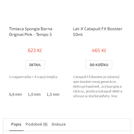
Tlmiaca špongia Barna
Lat-X Catapult FX Booster
Original Pink - Tempo 3
50ml
623 Kč
465 Kč
DETAIL
DO KOŠÍKU
1-najpomalšie > 4-najrýchlejšia
Catapult FX Booster je výkonný
spin booster novej generácie.
Aktivuje topsheet, zvyšuje grip a
rotáciu, pridáva katapult efekt a
0,6 mm
1,0 mm
1,5 mm
oživuje aj staršie poťahy. Viac
spinu. Viac...
Popis
Podobné (8)
Diskuze