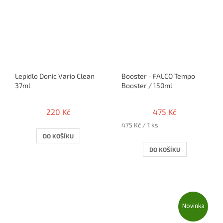
Lepidlo Donic Vario Clean
Booster - FALCO Tempo
37ml
Booster / 150ml
220 Kč
475 Kč
Měrná
475 Kč / 1 ks
cena:
DO KOŠÍKU
DO KOŠÍKU
Novinka