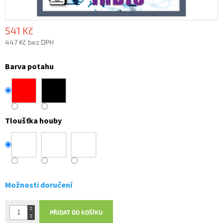
541 Kč
447 Kč bez DPH
Měrná
cena:
Barva potahu
Tloušťka houby
Možnosti doručení
PŘIDAT DO KOŠÍKU