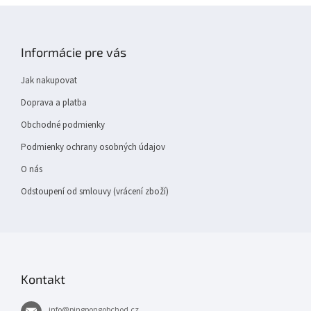
Z
á
p
Informácie pre vás
a
t
Jak nakupovat
í
Doprava a platba
Obchodné podmienky
Podmienky ochrany osobných údajov
O nás
Odstoupení od smlouvy (vrácení zboží)
Kontakt
info
@
pingpongobchod.cz