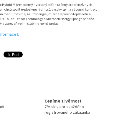
ix Hybrid M je moderný hybridný poťah určený pre ofenzívnych
orí chcú spojiť explozívnu rýchlosť, vysoký spin a výbornú kontrolu.
a medium tvrdej 47,5° špongie, mierne lepivého topsheetu a
í H-Touch Tensor Technology a Microcell Energy Sponge prináša
 a zároveň veľmi stabilný herný prejav.
 informace
Ceníme si věrnost
ádi
7% sleva pro každého
registrovaného zákazníka