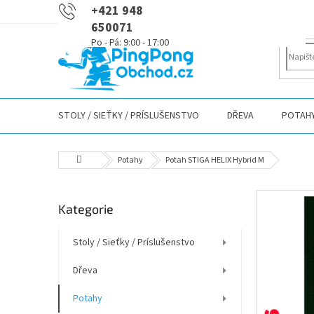
Přejít
+421 948
na
650071
obsah
STOLY / SIEŤKY / PRÍSLUŠENSTVO
DŘEVA
POTAH
Domů
Potahy
Potah STIGA HELIX Hybrid M
P
Přeskočit
Kategorie
o
kategorie
s
t
Stoly / Sieťky / Príslušenstvo
r
Dřeva
a
n
Potahy
n