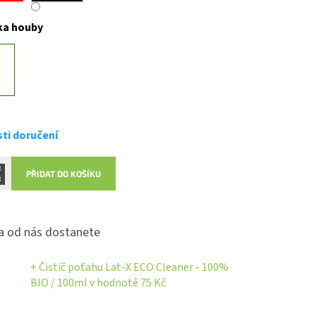
ka houby
ti doručení
PŘIDAT DO KOŠÍKU
 od nás dostanete
+ Čistič poťahu Lat-X ECO Cleaner - 100%
BIO / 100ml
v hodnotě 75 Kč