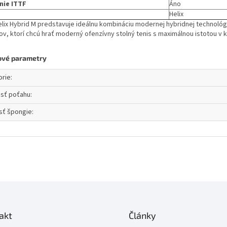
nie ITTF
Áno
Helix
lix Hybrid M predstavuje ideálnu kombináciu modernej hybridnej technológi
ov, ktorí chcú hrať moderný ofenzívny stolný tenis s maximálnou istotou v
ové parametry
orie
:
osť poťahu
:
sť špongie
:
akt
Články