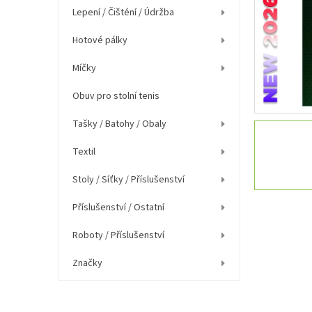
í
Lepení / Čišténí / Údržba
p
a
Hotové pálky
n
e
Míčky
l
Obuv pro stolní tenis
Tašky / Batohy / Obaly
Textil
Stoly / Síťky / Příslušenství
Příslušenství / Ostatní
Roboty / Příslušenství
Značky