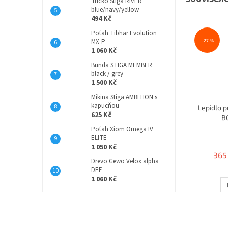
Tričko Stiga RIVER
blue/navy/yellow
494 Kč
Poťah Tibhar Evolution
MX-P
–27 %
1 060 Kč
Bunda STIGA MEMBER
black / grey
1 500 Kč
Mikina Stiga AMBITION s
kapucňou
Lepidlo p
625 Kč
B
Poťah Xiom Omega IV
ELITE
1 050 Kč
365
Drevo Gewo Velox alpha
DEF
1 060 Kč