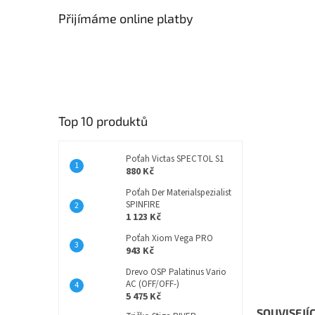
Přijímáme online platby
Top 10 produktů
Poťah Victas SPECTOL S1
880 Kč
Poťah Der Materialspezialist
SPINFIRE
1 123 Kč
Poťah Xiom Vega PRO
943 Kč
Drevo OSP Palatinus Vario
AC (OFF/OFF-)
5 475 Kč
SOUVISEJÍ