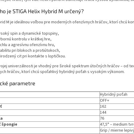
ho je STIGA Helix Hybrid M určený?
brid M je ideálnou voľbou pre moderných ofenzívnych hráčov, ktorí chcú ko
ysoký spin a dynamické topspiny,
bornú kontrolu v krátkej hre,
chlu a agresívnu ofenzívnu hru,
abilitu pri blokoch a protiútokoch,
irodzený cit pri kontakte s loptičkou.
ojej univerzálnosti je vhodný pre široké spektrum útočných hráčov – od 
ych hráčov, ktorí chcú spoľahlivý hybridný poťah s vysokým výkonom.
ické parametre
Hybridný poťah
OFF+
ť
162
144
la
76
 špongie
47,5° – medium tv
Grip / mierne lepiv