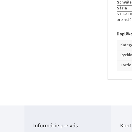
Schvále
Séria
STIGA He
pre hráč
Doplňk
Kateg
Rýchl
Tvrdo
Z
á
p
Informácie pre vás
Kont
a