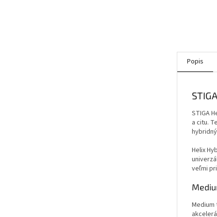
Popis
STIGA
STIGA He
a citu.
hybridný
Helix Hy
univerzá
veľmi pri
Medium
Medium t
akcelerá