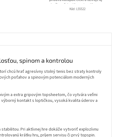
staršie poťahy. Viac spinu. Viac...
Kód:
L55522
losťou, spinom a kontrolou
orí chcú hrať agresívny stolný tenis bez straty kontroly
orových poťahov a spinovým potenciálom moderných
lepivým a extra gripovým topsheetom, čo vytvára veľmi
výborný kontakt s loptičkou, vysoká kvalita úderov a
abilitou. Pri aktívnej hre dokáže vytvoriť explozívnu
trolovanú krátku hru, príjem servisu či prvý topspin.