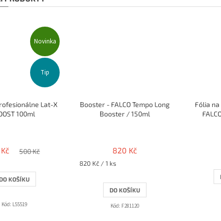
Novinka
Tip
rofesionálne Lat-X
Booster - FALCO Tempo Long
Fólia na
OOST 100ml
Booster / 150ml
FALCO
 Kč
820 Kč
500 Kč
Měrná
820 Kč / 1 ks
cena:
DO KOŠÍKU
DO KOŠÍKU
Kód:
L55519
Kód:
F281120