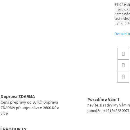
STIGA Hel
hráčov, kt
Kombináci
technológi
dynamický
Detailní
Doprava ZDARMA
Poradíme Vám ?
Cena přepravy od 95 Kč. Doprava
nevíte si rady? My Vám r
ZDARMA při objednávce 2600 Kč a
pomůže. +421948650071
více
CÍ PRODUKTY