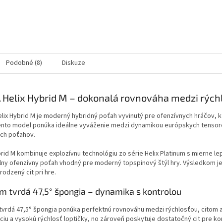
Podobné (8)
Diskuze
 Helix Hybrid M – dokonalá rovnováha medzi rých
lix Hybrid M je moderný hybridný poťah vyvinutý pre ofenzívnych hráčov, kt
 Tento model ponúka ideálne vyváženie medzi dynamikou európskych tens
ch poťahov.
brid M kombinuje explozívnu technológiu zo série Helix Platinum s mierne 
lny ofenzívny poťah vhodný pre moderný topspinový štýl hry. Výsledkom je 
rodzený cit pri hre.
 tvrdá 47,5° špongia – dynamika s kontrolou
vrdá 47,5° špongia ponúka perfektnú rovnováhu medzi rýchlosťou, citom a st
ciu a vysokú rýchlosť loptičky, no zároveň poskytuje dostatočný cit pre kon