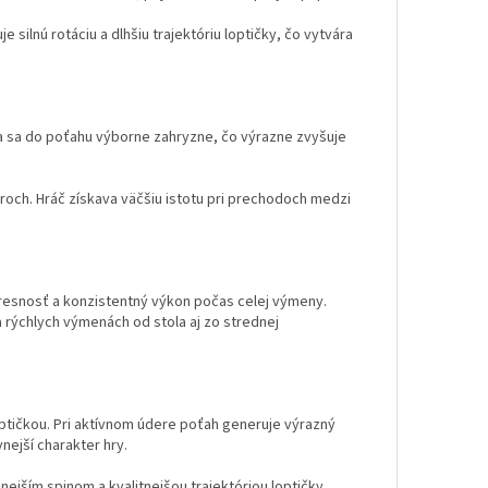
 silnú rotáciu a dlhšiu trajektóriu loptičky, čo vytvára
 sa do poťahu výborne zahryzne, čo výrazne zvyšuje
roch. Hráč získava väčšiu istotu pri prechodoch medzi
esnosť a konzistentný výkon počas celej výmeny.
 rýchlych výmenách od stola aj zo strednej
ptičkou. Pri aktívnom údere poťah generuje výrazný
nejší charakter hry.
nejším spinom a kvalitnejšou trajektóriou loptičky.