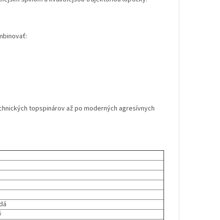
mbinovať:
technických topspinárov až po moderných agresívnych
rdá
ý