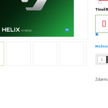
Tloušť
Možnos
Zdarma