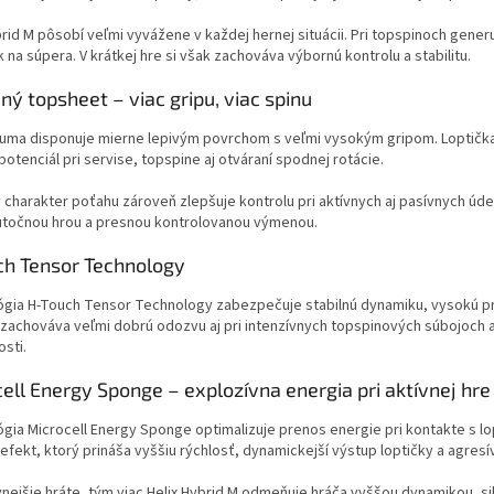
brid M pôsobí veľmi vyvážene v každej hernej situácii. Pri topspinoch generuje
k na súpera. V krátkej hre si však zachováva výbornú kontrolu a stabilitu.
ný topsheet – viac gripu, viac spinu
uma disponuje mierne lepivým povrchom s veľmi vysokým gripom. Loptička
potenciál pri servise, topspine aj otváraní spodnej rotácie.
 charakter poťahu zároveň zlepšuje kontrolu pri aktívnych aj pasívnych úde
útočnou hrou a presnou kontrolovanou výmenou.
ch Tensor Technology
gia H-Touch Tensor Technology zabezpečuje stabilnú dynamiku, vysokú pr
 zachováva veľmi dobrú odozvu aj pri intenzívnych topspinových súbojoch a
osti.
ell Energy Sponge – explozívna energia pri aktívnej hre
gia Microcell Energy Sponge optimalizuje prenos energie pri kontakte s lo
 efekt, ktorý prináša vyššiu rýchlosť, dynamickejší výstup loptičky a agresív
vnejšie hráte, tým viac Helix Hybrid M odmeňuje hráča vyššou dynamikou, sil