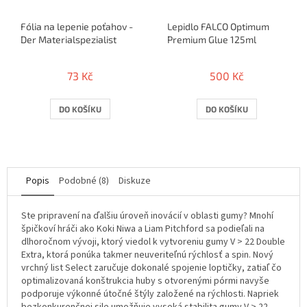
Fólia na lepenie poťahov -
Lepidlo FALCO Optimum
Der Materialspezialist
Premium Glue 125ml
73 Kč
500 Kč
DO KOŠÍKU
DO KOŠÍKU
Popis
Podobné (8)
Diskuze
Ste pripravení na ďalšiu úroveň inovácií v oblasti gumy? Mnohí
špičkoví hráči ako Koki Niwa a Liam Pitchford sa podieľali na
dlhoročnom vývoji, ktorý viedol k vytvoreniu gumy V > 22 Double
Extra, ktorá ponúka takmer neuveriteľnú rýchlosť a spin. Nový
vrchný list Select zaručuje dokonalé spojenie loptičky, zatiaľ čo
optimalizovaná konštrukcia huby s otvorenými pórmi navyše
podporuje výkonné útočné štýly založené na rýchlosti. Napriek