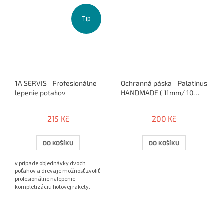
Tip
1A SERVIS - Profesionálne
Ochranná páska - Palatinus
lepenie poťahov
HANDMADE ( 11mm/ 10
rakiet )
215 Kč
200 Kč
DO KOŠÍKU
DO KOŠÍKU
v prípade objednávky dvoch
poťahov a dreva je možnosť zvoliť
profesionálne nalepenie -
kompletizáciu hotovej rakety.