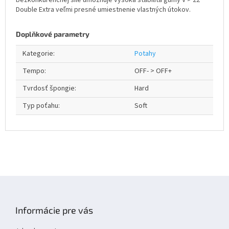
bezkonkurenčnej sile umožňuje vysoká stabilita gumy V > 22
Double Extra veľmi presné umiestnenie vlastných útokov.
Doplňkové parametry
Kategorie
:
Potahy
Tempo
:
OFF- > OFF+
Tvrdosť špongie
:
Hard
Typ poťahu
:
Soft
Z
á
p
Informácie pre vás
a
t