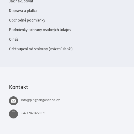
Jak nakupovat
í
Doprava a platba
Obchodné podmienky
Podmienky ochrany osobných údajov
O nás
Odstoupení od smlouvy (vrácení zboží)
Kontakt
info
@
pingpongobchod.cz
+421 948 650071