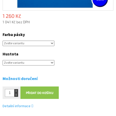
1 260 Kč
1 041 Kč bez DPH
Měrná
cena:
Farba pásky
Hustota
Možnosti doručení
PŘIDAT DO KOŠÍKU
Detailní informace