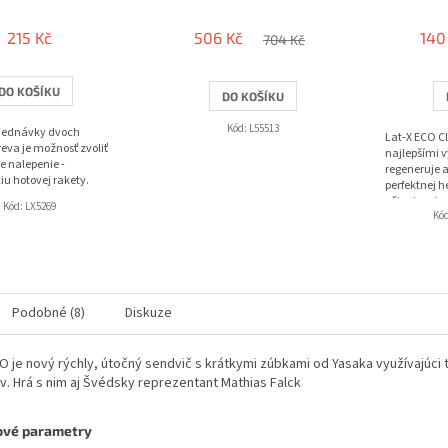
215 Kč
506 Kč
140
704 Kč
DO KOŠÍKU
DO KOŠÍKU
Kód:
L55513
bjednávky dvoch
Lat-X ECO Cl
eva je možnosť zvoliť
najlepšími 
e nalepenie -
regeneruje a
iu hotovej rakety.
perfektnej h
oživuje priro
Kód:
LX5269
Kó
Podobné (8)
Diskuze
 je nový rýchly, útočný sendvič s krátkymi zúbkami od Yasaka využívajúci t
v. Hrá s nim aj Švédsky reprezentant Mathias Falck
ové parametry