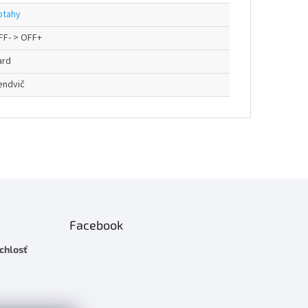
otahy
FF- > OFF+
ard
endvič
Facebook
chlosť