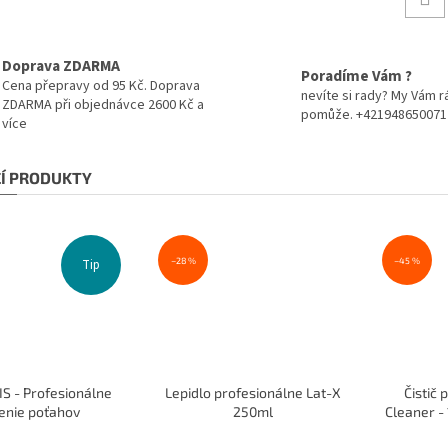
Doprava ZDARMA
Poradíme Vám ?
Cena přepravy od 95 Kč. Doprava
nevíte si rady? My Vám r
ZDARMA při objednávce 2600 Kč a
pomůže. +421948650071
více
CÍ PRODUKTY
–28 %
–45 %
Tip
S - Profesionálne
Lepidlo profesionálne Lat-X
Čistič
enie poťahov
250ml
Cleaner -