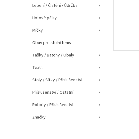
í
Lepení / Čišténí / Údržba
p
a
Hotové pálky
n
e
Míčky
l
Obuv pro stolní tenis
Tašky / Batohy / Obaly
Textil
Stoly / Síťky / Příslušenství
Příslušenství / Ostatní
Roboty / Příslušenství
Značky