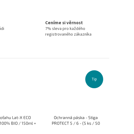
Ceníme si věrnost
ádi
7% sleva pro každého
registrovaného zákazníka
Tip
 poťahu Lat-X ECO
Ochranná páska - Stiga
 100% BIO / 150ml +
PROTECT 5 / 6 - (5 ks / 50
špongia
cm)