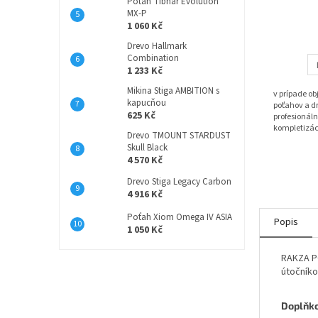
Poťah Tibhar Evolution
MX-P
1 060 Kč
Drevo Hallmark
Combination
1 233 Kč
Mikina Stiga AMBITION s
v prípade o
kapucňou
poťahov a dr
625 Kč
profesionáln
kompletizác
Drevo TMOUNT STARDUST
Skull Black
4 570 Kč
Drevo Stiga Legacy Carbon
4 916 Kč
Poťah Xiom Omega IV ASIA
Popis
1 050 Kč
RAKZA PO
útočníko
Doplňk