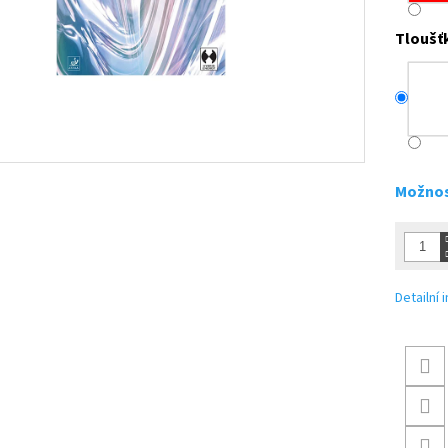
Tloušť
Možnos
Detailní