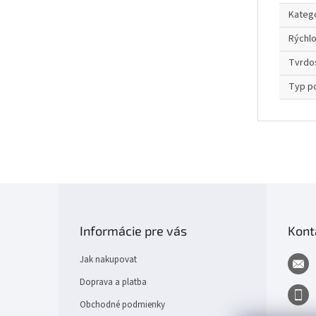
Kateg
Rýchl
Tvrdo
Typ p
Z
á
p
Informácie pre vás
Kont
a
t
Jak nakupovat
í
Doprava a platba
Obchodné podmienky