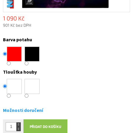
1 090 Kč
901 Kč bez DPH
Měrná
cena:
Barva potahu
Tloušťka houby
Možnosti doručení
PŘIDAT DO KOŠÍKU