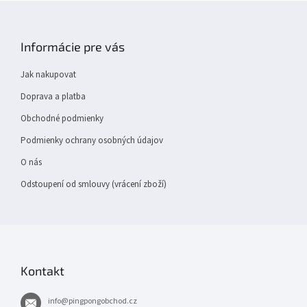
Z
á
p
Informácie pre vás
a
t
Jak nakupovat
í
Doprava a platba
Obchodné podmienky
Podmienky ochrany osobných údajov
O nás
Odstoupení od smlouvy (vrácení zboží)
Kontakt
info
@
pingpongobchod.cz