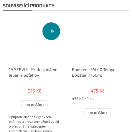
SOUVISEJÍCÍ PRODUKTY
Tip
1A SERVIS - Profesionálne
Booster - FALCO Tempo
lepenie poťahov
Booster / 150ml
215 Kč
475 Kč
Měrná
475 Kč / 1 ks
cena:
DO KOŠÍKU
DO KOŠÍKU
v prípade objednávky dvoch
poťahov a dreva je možnosť zvoliť
profesionálne nalepenie -
kompletizáciu hotovej rakety.