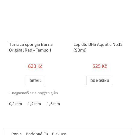
Tlmiaca špongia Barna
Lepidlo DHS Aquatic No.15
Original Red - Tempo 1
(98ml)
623 Kč
525 Kč
DETAIL
DO KOŠÍKU
1-najpomalšie > 4-najrýchlejšia
0,8 mm
1,2 mm
1,6 mm
Popis
Podobné (8)
Diskuze