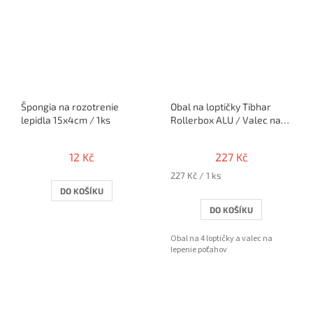
Špongia na rozotrenie
Obal na loptičky Tibhar
lepidla 15x4cm / 1ks
Rollerbox ALU / Valec na
rolovanie poťahu
12 Kč
227 Kč
Měrná
227 Kč / 1 ks
cena:
DO KOŠÍKU
DO KOŠÍKU
Obal na 4 loptičky a valec na
lepenie poťahov