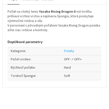
Poťah na stolný tenis
Yasaka Rising Dragon II
má tvrdšiu
priľnavú vrchnú vrstvu a napínaciu špongiu, ktorá poskytuje
výnimočnú rotáciu a silu.
V porovnaní s pôvodným poťahom Yasaka Rising Dragon ponúka
ešte viac rotácie a kontroly.
Doplňkové parametry
Kategorie
:
Potahy
Počet vrstiev
:
OFF- > OFF+
Rýchlosť poťahu
:
Hard
Tvrdosť špongie
:
Soft