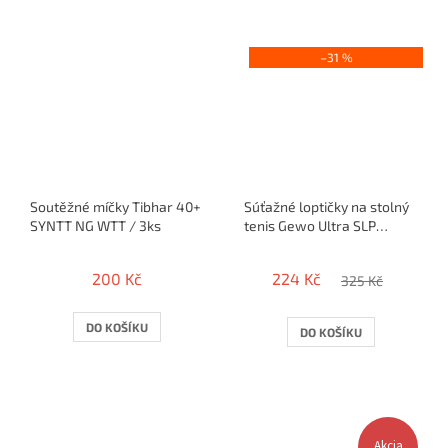
–31 %
Soutěžné míčky Tibhar 40+
Súťažné loptičky na stolný
SYNTT NG WTT / 3ks
tenis Gewo Ultra SLP
40+*** / 6ks - tuba
200 Kč
224 Kč
325 Kč
DO KOŠÍKU
DO KOŠÍKU
Akcia