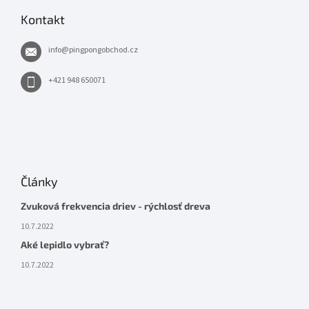
Kontakt
info
@
pingpongobchod.cz
+421 948 650071
Články
Zvuková frekvencia driev - rýchlosť dreva
10.7.2022
Aké lepidlo vybrať?
10.7.2022