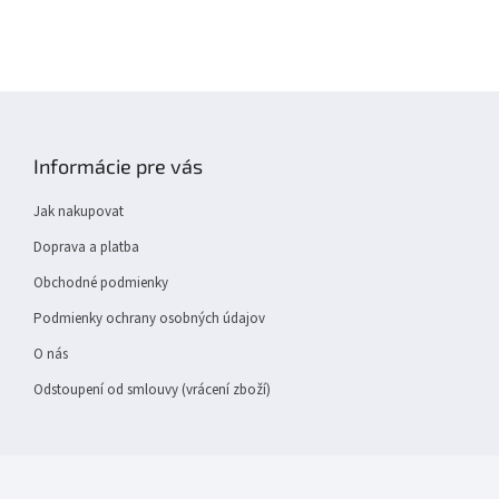
Z
á
p
Informácie pre vás
a
t
Jak nakupovat
í
Doprava a platba
Obchodné podmienky
Podmienky ochrany osobných údajov
O nás
Odstoupení od smlouvy (vrácení zboží)