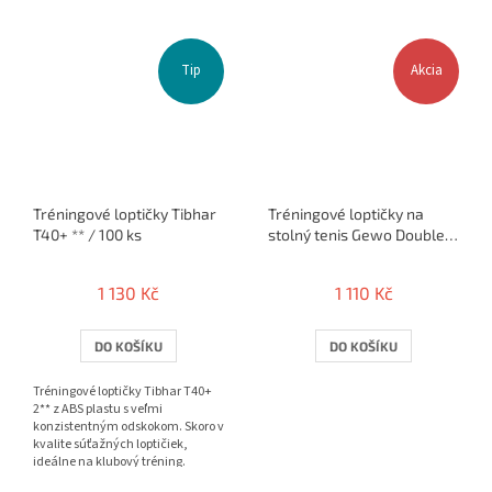
Tip
Akcia
Tréningové loptičky Tibhar
Tréningové loptičky na
T40+ ** / 100 ks
stolný tenis Gewo Double
Star SLP 40+** 72ks
1 130 Kč
1 110 Kč
DO KOŠÍKU
DO KOŠÍKU
Tréningové loptičky Tibhar T40+
2** z ABS plastu s veľmi
konzistentným odskokom. Skoro v
kvalite súťažných loptičiek,
ideálne na klubový tréning.
Balenie 10 alebo 100 ks.