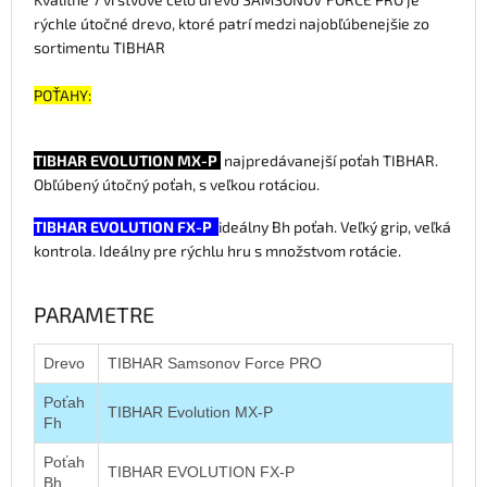
rýchle útočné drevo, ktoré patrí medzi najobľúbenejšie zo
sortimentu TIBHAR
POŤAHY:
TIBHAR EVOLUTION MX-P
najpredávanejší poťah TIBHAR.
Obľúbený útočný poťah, s veľkou rotáciou.
TIBHAR EVOLUTION FX-P
ideálny Bh poťah. Veľký grip, veľká
kontrola. Ideálny pre rýchlu hru s množstvom rotácie.
PARAMETRE
Drevo
TIBHAR Samsonov Force PRO
Poťah
TIBHAR Evolution MX-P
Fh
Poťah
TIBHAR EVOLUTION FX-P
Bh