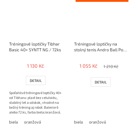
Tréningové loptičky Tibhar
Tréningové loptičky na
Basic 40+ SYNTT NG / 72ks
stolný tenis Andro Ball Poly
2S** 40+/ 72 ks
1 130 Kč
1 055 Kč
1 210 Kč
DETAIL
DETAIL
Spoľahlivé tréningové loptičky 40+
od Tibharu: plast bez celuloidu,
stabilný let a odskok, vhodné na
bežný tréning aj robot. Balenie 6
alebo 72 ks, farba biela/oranžová.
biela
oranžová
biela
oranžová