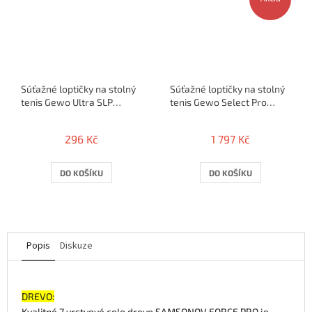
Súťažné loptičky na stolný
Súťažné loptičky na stolný
tenis Gewo Ultra SLP
tenis Gewo Select Pro
40+*** WVC2020 / 6ks -
40+*** / 72ks
tuba
296 Kč
1 797 Kč
DO KOŠÍKU
DO KOŠÍKU
Popis
Diskuze
DREVO:
Kvalitné 7 vrstvové celo drevo SAMSONOV FORCE PRO je