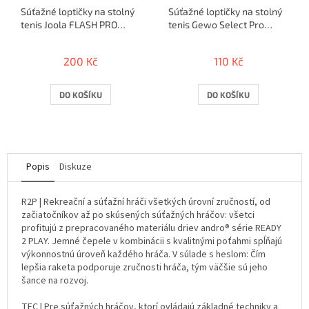
Súťažné loptičky na stolný
Súťažné loptičky na stolný
tenis Joola FLASH PRO
tenis Gewo Select Pro
40+*** / 6ks
40+*** / 3ks
200 Kč
110 Kč
DO KOŠÍKU
DO KOŠÍKU
Popis
Diskuze
R2P | Rekreační a súťažní hráči všetkých úrovní zručností, od
začiatočníkov až po skúsených súťažných hráčov: všetci
profitujú z prepracovaného materiálu driev andro® série READY
2 PLAY. Jemné čepele v kombinácii s kvalitnými poťahmi spĺňajú
výkonnostnú úroveň každého hráča. V súlade s heslom: Čím
lepšia raketa podporuje zručnosti hráča, tým väčšie sú jeho
šance na rozvoj.
TEC | Pre súťažných hráčov, ktorí ovládajú základné techniky a