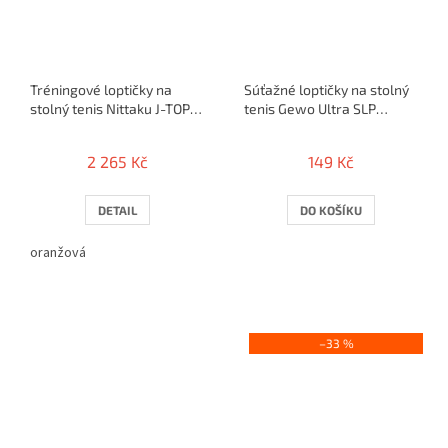
Tréningové loptičky na
Súťažné loptičky na stolný
stolný tenis Nittaku J-TOP
tenis Gewo Ultra SLP
training 40+ / 120 ks
40+*** / 3ks
2 265 Kč
149 Kč
DETAIL
DO KOŠÍKU
oranžová
–33 %