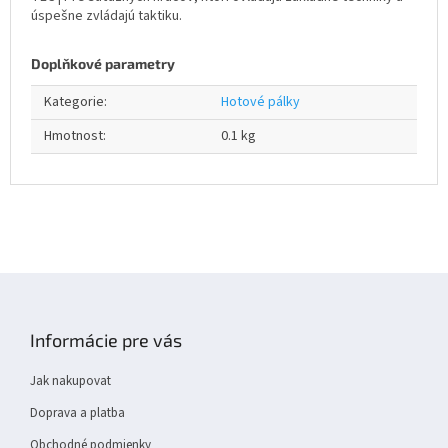
úspešne zvládajú taktiku.
Doplňkové parametry
Kategorie
:
Hotové pálky
Hmotnost
:
0.1 kg
Z
á
p
Informácie pre vás
a
t
Jak nakupovat
í
Doprava a platba
Obchodné podmienky