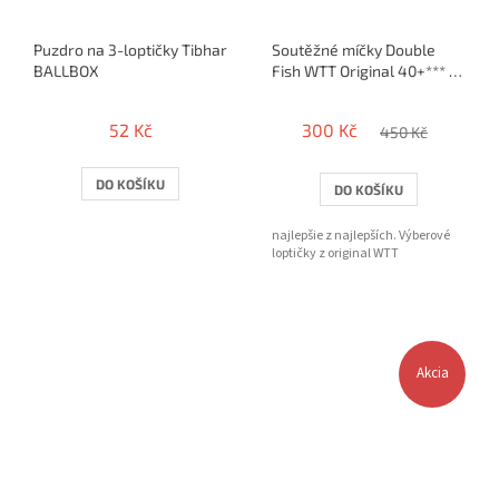
Puzdro na 3-loptičky Tibhar
Soutěžné míčky Double
BALLBOX
Fish WTT Original 40+*** /
6 ks
52 Kč
300 Kč
450 Kč
DO KOŠÍKU
DO KOŠÍKU
najlepšie z najlepších. Výberové
loptičky z original WTT
Akcia