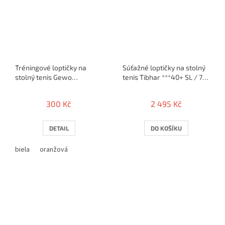
Tréningové loptičky na
Súťažné loptičky na stolný
stolný tenis Gewo
tenis Tibhar ***40+ SL / 72
Training*** 40+ / 24ks
ks
300 Kč
2 495 Kč
DETAIL
DO KOŠÍKU
biela
oranžová