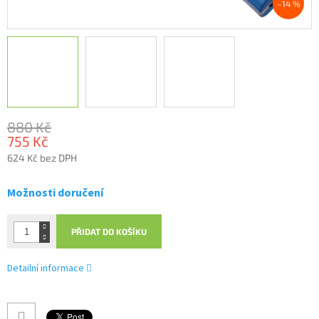
–14 %
880 Kč
755 Kč
624 Kč bez DPH
Měrná
cena:
Možnosti doručení
PŘIDAT DO KOŠÍKU
Detailní informace