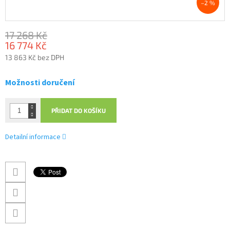
–2 %
17 268 Kč
16 774 Kč
13 863 Kč bez DPH
Měrná
cena:
Možnosti doručení
PŘIDAT DO KOŠÍKU
Detailní informace