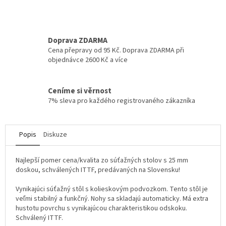
Doprava ZDARMA
Cena přepravy od 95 Kč. Doprava ZDARMA při
objednávce 2600 Kč a více
Ceníme si věrnost
7% sleva pro každého registrovaného zákazníka
Popis
Diskuze
Najlepší pomer cena/kvalita zo súťažných stolov s 25 mm
doskou, schválených ITTF, predávaných na Slovensku!
Vynikajúci súťažný stôl s kolieskovým podvozkom. Tento stôl je
veľmi stabilný a funkčný. Nohy sa skladajú automaticky. Má extra
hustotu povrchu s vynikajúcou charakteristikou odskoku.
Schválený ITTF.