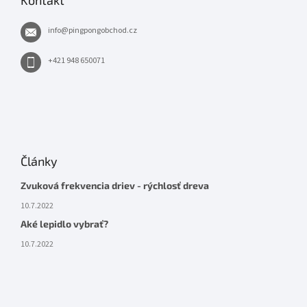
Kontakt
info
@
pingpongobchod.cz
+421 948 650071
Články
Zvuková frekvencia driev - rýchlosť dreva
10.7.2022
Aké lepidlo vybrať?
10.7.2022