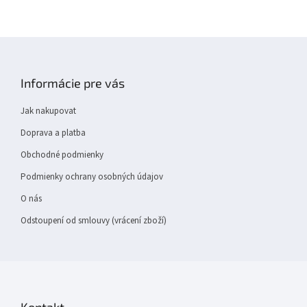
Z
á
p
Informácie pre vás
a
t
Jak nakupovat
í
Doprava a platba
Obchodné podmienky
Podmienky ochrany osobných údajov
O nás
Odstoupení od smlouvy (vrácení zboží)