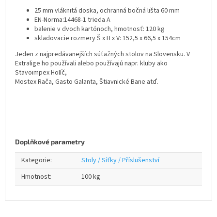
25 mm vláknitá doska, ochranná bočná lišta 60 mm
EN-Norma:14468-1 trieda A
balenie v dvoch kartónoch, hmotnosť: 120 kg
skladovacie rozmery Š x H x V: 152,5 x 66,5 x 154cm
Jeden z najpredávanejších súťažných stolov na Slovensku. V
Extralige ho používali alebo používajú napr. kluby ako
Stavoimpex Holíč,
Mostex Rača, Gasto Galanta, Štiavnické Bane atď.
Doplňkové parametry
Kategorie
:
Stoly / Síťky / Příslušenství
Hmotnost
:
100 kg