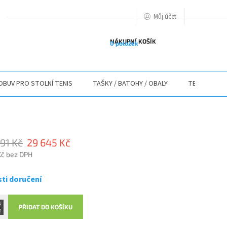
Můj účet
PODMIENKY OCHRANY OSOBNÝCH ÚDAJOV
O NÁS
ODSTOUPENÍ O
NÁKUPNÍ KOŠÍK
0 položek
OBUV PRO STOLNÍ TENIS
TAŠKY / BATOHY / OBALY
TEXTIL
91 Kč
29 645 Kč
Kč bez DPH
ti doručení
PŘIDAT DO KOŠÍKU