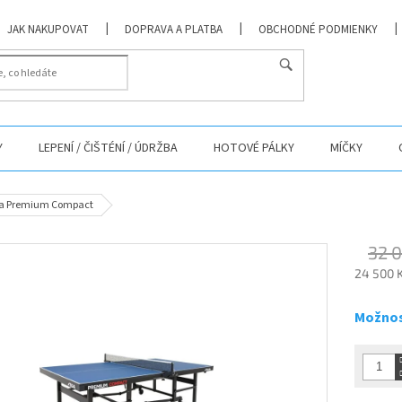
JAK NAKUPOVAT
DOPRAVA A PLATBA
OBCHODNÉ PODMIENKY
Y
LEPENÍ / ČIŠTÉNÍ / ÚDRŽBA
HOTOVÉ PÁLKY
MÍČKY
tiga Premium Compact
32 0
24 500 
Měrná
cena:
Možnos