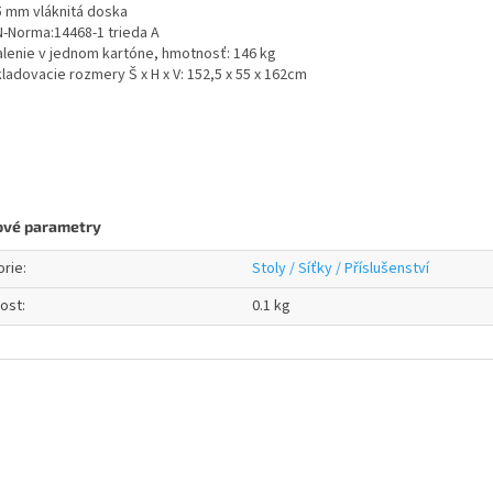
5 mm vláknitá doska
N-Norma:14468-1 trieda A
alenie v jednom kartóne, hmotnosť: 146 kg
kladovacie rozmery Š x H x V: 152,5 x 55 x 162cm
ové parametry
orie
:
Stoly / Síťky / Příslušenství
ost
:
0.1 kg