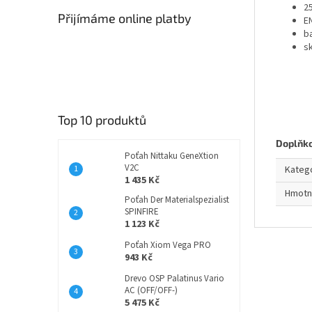
2
Přijímáme online platby
E
b
s
Top 10 produktů
Doplňk
Poťah Nittaku GeneXtion
V2C
Kateg
1 435 Kč
Hmotn
Poťah Der Materialspezialist
SPINFIRE
1 123 Kč
Poťah Xiom Vega PRO
943 Kč
Drevo OSP Palatinus Vario
AC (OFF/OFF-)
5 475 Kč