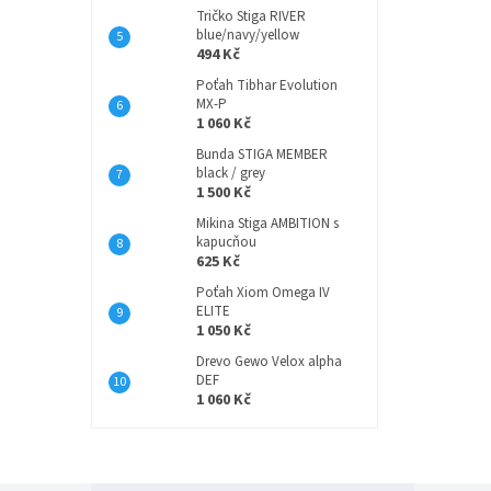
Tričko Stiga RIVER
blue/navy/yellow
494 Kč
Poťah Tibhar Evolution
MX-P
1 060 Kč
Bunda STIGA MEMBER
black / grey
1 500 Kč
Mikina Stiga AMBITION s
kapucňou
625 Kč
Poťah Xiom Omega IV
ELITE
1 050 Kč
Drevo Gewo Velox alpha
DEF
1 060 Kč