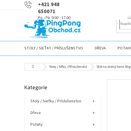
Přejít
+421 948
na
650071
obsah
STOLY / SIEŤKY / PRÍSLUŠENSTVO
DŘEVA
POTAH
Domů
Stoly / Síťky / Příslušenství
Stôl na stolný tenis S
P
Přeskočit
Kategorie
o
kategorie
s
t
Stoly / Sieťky / Príslušenstvo
r
Dřeva
a
n
Potahy
n