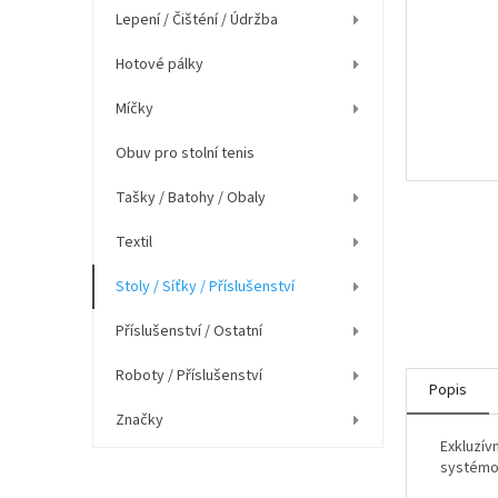
í
Lepení / Čišténí / Údržba
p
a
Hotové pálky
n
e
Míčky
l
Obuv pro stolní tenis
Tašky / Batohy / Obaly
Textil
Stoly / Síťky / Příslušenství
Příslušenství / Ostatní
Roboty / Příslušenství
Popis
Značky
Exkluzív
systémo