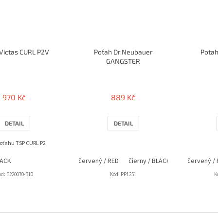
Victas CURL P2V
Poťah Dr.Neubauer
Pota
GANGSTER
970 Kč
889 Kč
DETAIL
DETAIL
poťahu TSP CURL P2
LACK
červený / RED
čierny / BLACK
červený /
ód:
E220070-B10
Kód:
PP1251
K