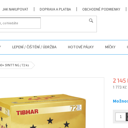
JAK NAKUPOVAT
DOPRAVA A PLATBA
OBCHODNÉ PODMIENKY
Y
LEPENÍ / ČIŠTÉNÍ / ÚDRŽBA
HOTOVÉ PÁLKY
MÍČKY
40+ SYNTT NG / 72 ks
2 145
1 773 Kč
Měrná
cena:
Možnos