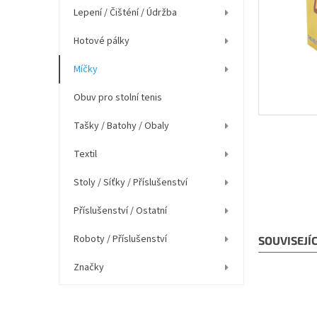
í
Lepení / Čišténí / Údržba
p
a
Hotové pálky
n
e
Míčky
l
Obuv pro stolní tenis
Tašky / Batohy / Obaly
Textil
Stoly / Síťky / Příslušenství
Příslušenství / Ostatní
Roboty / Příslušenství
SOUVISEJÍ
Značky