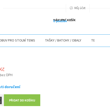
Můj účet
PODMIENKY OCHRANY OSOBNÝCH ÚDAJOV
O NÁS
ODSTOUPENÍ O
NÁKUPNÍ KOŠÍK
0 položek
OBUV PRO STOLNÍ TENIS
TAŠKY / BATOHY / OBALY
TEXTIL
 Kč
 bez DPH
ti doručení
PŘIDAT DO KOŠÍKU