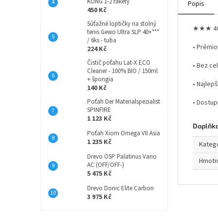
KONG 1-2 rakety
Popis
450 Kč
Súťažné loptičky na stolný
★★★ 40
tenis Gewo Ultra SLP 40+***
/ 6ks - tuba
• Prémio
224 Kč
Čistič poťahu Lat-X ECO
• Bez ce
Cleaner - 100% BIO / 150ml
+ špongia
• Najlep
140 Kč
Poťah Der Materialspezialist
• Dostup
SPINFIRE
1 123 Kč
Doplňk
Poťah Xiom Omega VII Asia
1 235 Kč
Kateg
Drevo OSP Palatinus Vario
Hmotn
AC (OFF/OFF-)
5 475 Kč
Drevo Donic Elite Carbon
3 975 Kč