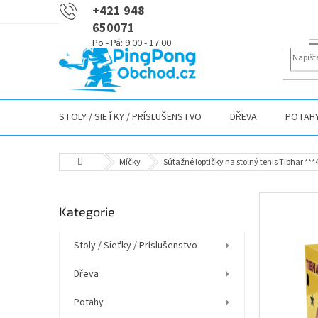
Přejít
+421 948
na
650071
obsah
STOLY / SIEŤKY / PRÍSLUŠENSTVO
DŘEVA
POTAH
Domů
Míčky
Súťažné loptičky na stolný tenis Tibhar ***
P
Přeskočit
Kategorie
o
kategorie
s
t
Stoly / Sieťky / Príslušenstvo
r
Dřeva
a
n
Potahy
n