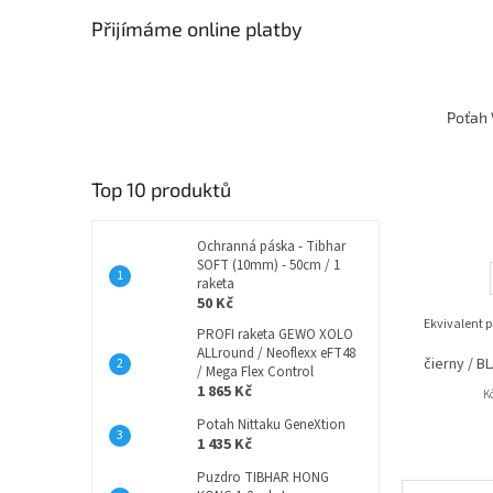
Přijímáme online platby
Poťah 
Top 10 produktů
Ochranná páska - Tibhar
SOFT (10mm) - 50cm / 1
raketa
50 Kč
Ekvivalent 
PROFI raketa GEWO XOLO
ALLround / Neoflexx eFT48
čierny / B
/ Mega Flex Control
1 865 Kč
K
Potah Nittaku GeneXtion
1 435 Kč
Puzdro TIBHAR HONG