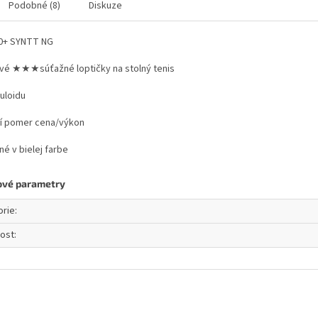
Podobné (8)
Diskuze
+ SYNTT NG
vé ★★★súťažné loptičky na stolný tenis
luloidu
ší pomer cena/výkon
né v bielej farbe
ové parametry
orie
:
ost
: