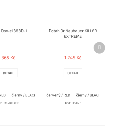
h Dawei 388D-1
Poťah Dr.Neubauer KILLER
EXTREME
Další
produkt
365 Kč
1 245 Kč
DETAIL
DETAIL
 RED
čierny / BLACK
červený / RED
čierny / BLACK
ód:
20-2018-00B
Kód:
PP2827