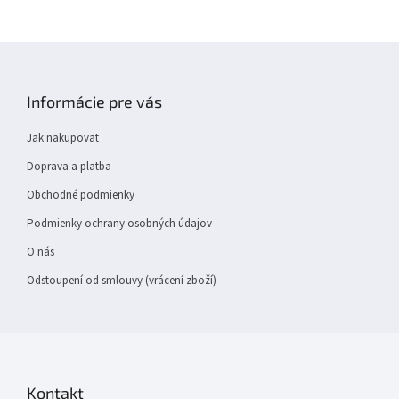
Z
á
p
Informácie pre vás
a
t
Jak nakupovat
í
Doprava a platba
Obchodné podmienky
Podmienky ochrany osobných údajov
O nás
Odstoupení od smlouvy (vrácení zboží)
Kontakt