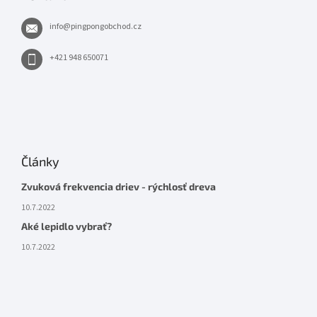
info
@
pingpongobchod.cz
+421 948 650071
Články
Zvuková frekvencia driev - rýchlosť dreva
10.7.2022
Aké lepidlo vybrať?
10.7.2022