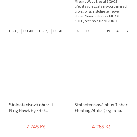
Mizuno Wave Medal 8 (2025)
představuje zcela novou generaci
profesionální stolně tenisové
obuvi. Nová podrážka MEDAL
SOLE, technologie MIZUNO
ENERZY NXT, vylepšená stabilita...
UK 6,5 | EU 40
UK 7,5 | EU 41
36
37
38
39
40
41
Stolnotenisová obuv Li-
Stolnotenisová obuv Tibhar
Ning Hawk Eye 3.0
Floating Alpha (leguano
(bielo/modrá)
barefoot)
2 245 Kč
4 765 Kč