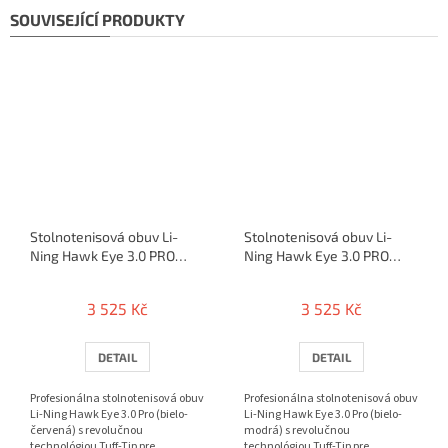
SOUVISEJÍCÍ PRODUKTY
Stolnotenisová obuv Li-
Stolnotenisová obuv Li-
Ning Hawk Eye 3.0 PRO
Ning Hawk Eye 3.0 PRO
(red)
(blue)
3 525 Kč
3 525 Kč
DETAIL
DETAIL
Profesionálna stolnotenisová obuv
Profesionálna stolnotenisová obuv
Li-Ning Hawk Eye 3.0 Pro (bielo-
Li-Ning Hawk Eye 3.0 Pro (bielo-
červená) s revolučnou
modrá) s revolučnou
technológiou Tuff-Tip pre
technológiou Tuff-Tip pre