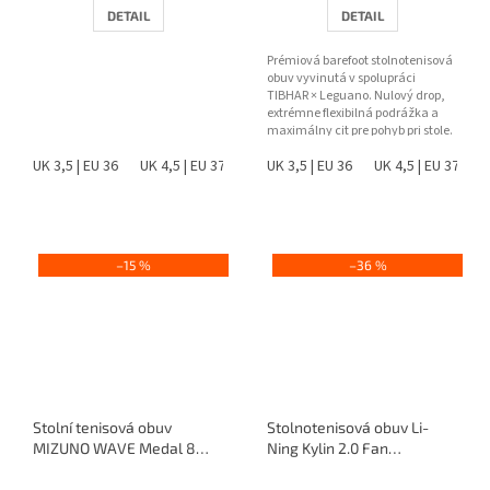
DETAIL
DETAIL
Prémiová barefoot stolnotenisová
obuv vyvinutá v spolupráci
TIBHAR × Leguano. Nulový drop,
extrémne flexibilná podrážka a
maximálny cit pre pohyb pri stole.
UK 3,5 | EU 36
UK 4,5 | EU 37
UK 5 | EU 38
UK 3,5 | EU 36
UK 6 | EU 39
UK 4,5 | EU 37
UK 6,5 |
U
–15 %
–36 %
Stolní tenisová obuv
Stolnotenisová obuv Li-
MIZUNO WAVE Medal 8
Ning Kylin 2.0 Fan
(2026)
Zhendong / Lin Shidong