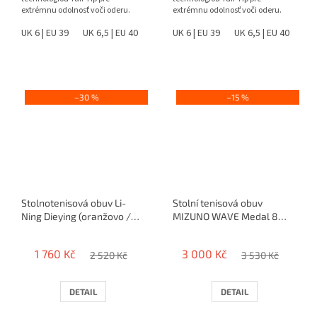
extrémnu odolnosť voči oderu.
extrémnu odolnosť voči oderu.
Ponúka špičkovú stabilitu,...
Ponúka špičkovú stabilitu,...
UK 6 | EU 39
UK 6,5 | EU 40
UK 7,5 | EU 41
UK 6 | EU 39
UK 8 | EU 42
UK 6,5 | EU 40
UK 8,5 |
UK 
–30 %
–15 %
Stolnotenisová obuv Li-
Stolní tenisová obuv
Ning Dieying (oranžovo /
MIZUNO WAVE Medal 8
modré)
(2025)
1 760 Kč
3 000 Kč
2 520 Kč
3 530 Kč
DETAIL
DETAIL