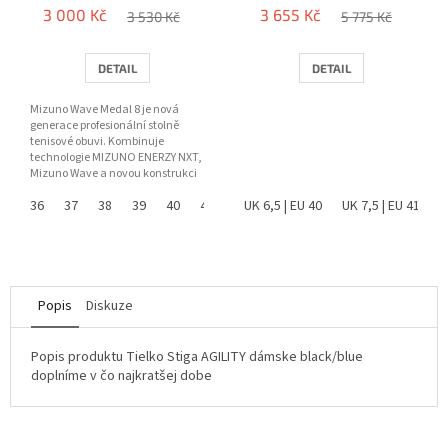
3 000 Kč
3 655 Kč
3 530 Kč
5 775 Kč
DETAIL
DETAIL
Mizuno Wave Medal 8 je nová
generace profesionální stolně
tenisové obuvi. Kombinuje
technologie MIZUNO ENERZY NXT,
Mizuno Wave a novou konstrukci
paty pro maximální stabilitu,...
36
37
38
39
40
41
42
UK 6,5 | EU 40
43
44
45
UK 7,5 | EU 41
46
U
Popis
Diskuze
Popis produktu Tielko Stiga AGILITY dámske black/blue
doplníme v čo najkratšej dobe