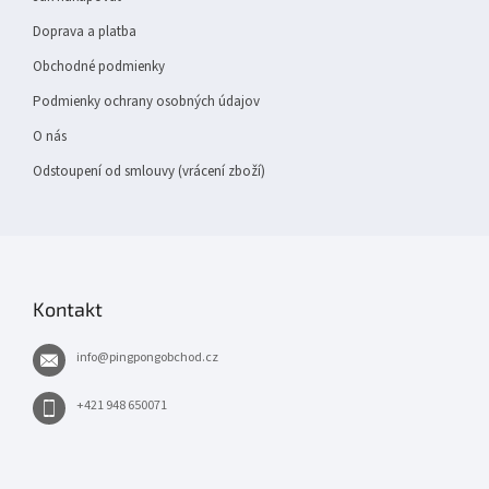
í
Doprava a platba
Obchodné podmienky
Podmienky ochrany osobných údajov
O nás
Odstoupení od smlouvy (vrácení zboží)
Kontakt
info
@
pingpongobchod.cz
+421 948 650071