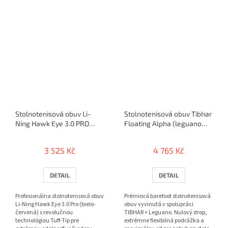
Stolnotenisová obuv Li-
Stolnotenisová obuv Tibhar
Ning Hawk Eye 3.0 PRO
Floating Alpha (leguano
(red)
barefoot)
3 525 Kč
4 765 Kč
DETAIL
DETAIL
Profesionálna stolnotenisová obuv
Prémiová barefoot stolnotenisová
Li-Ning Hawk Eye 3.0 Pro (bielo-
obuv vyvinutá v spolupráci
červená) s revolučnou
TIBHAR × Leguano. Nulový drop,
technológiou Tuff-Tip pre
extrémne flexibilná podrážka a