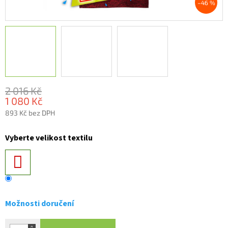
–46 %
2 016 Kč
1 080 Kč
893 Kč bez DPH
Měrná
cena:
Vyberte velikost textilu
Možnosti doručení