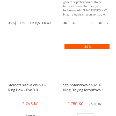
generace profesionální stolně
tenisové obuvi. Kombinuje
technologie MIZUNO ENERZY NXT,
Mizuno Wave a novou konstrukci
paty pro maximální stabilitu,...
UK 6 | EU 39
UK 6,5 | EU 40
UK 7 | EU 40,5
36
37
38
UK 10 | EU 44,5
39
40
41
UK 10
–30 %
Stolnotenisová obuv Li-
Stolnotenisová obuv Li-
Ning Hawk Eye 3.0
Ning Dieying (oranžovo /
(bielo/modrá)
modré)
2 245 Kč
1 760 Kč
2 520 Kč