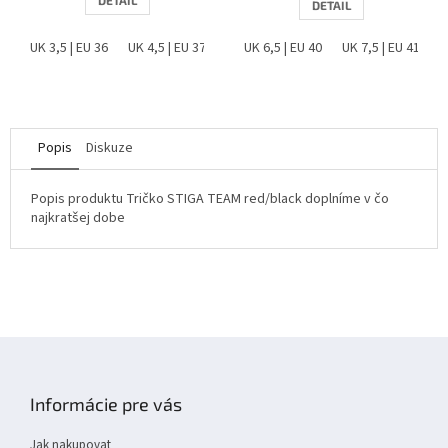
DETAIL
DETAIL
UK 3,5 | EU 36
UK 4,5 | EU 37
UK 5 | EU 38
UK 6,5 | EU 40
UK 6 | EU 39
UK 7,5 | EU 41
UK 6,5 |
Popis
Diskuze
Popis produktu Tričko STIGA TEAM red/black doplníme v čo
najkratšej dobe
Z
á
p
Informácie pre vás
a
t
Jak nakupovat