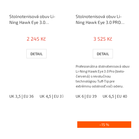
Stolnotenisová obuv Li-
Stolnotenisová obuv Li-
Ning Hawk Eye 3.0
Ning Hawk Eye 3.0 PRO
(bielo/modrá)
(red)
2 245 Kč
3 525 Kč
DETAIL
DETAIL
Profesionálna stolnotenisová obuv
Li-Ning Hawk Eye 3.0 Pro (bielo-
červená) s revolučnou
technológiou Tuff-Tip pre
extrémnu odolnosť voči oderu.
Ponúka špičkovú stabilitu,...
UK 3,5 | EU 36
UK 4,5 | EU 37
UK 5 | EU 38
UK 6 | EU 39
UK 6 | EU 39
UK 6,5 | EU 40
UK 6,5 |
UK 
–15 %