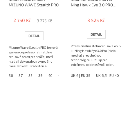
MIZUNO WAVE Stealth PRO
Ning Hawk Eye 3.0 PRO
(blue)
2 750 Kč
3 525 Kč
3 275 Kč
DETAIL
DETAIL
Profesionálna stolnotenisová obuv
Mizuno Wave Stealth PRO je nová
Li-Ning Hawk Eye 3.0 Pro (bielo-
generace profesionální stolně
modrá) s revolučnou
tenisové obuvi pro hráče, kteří
technológiou Tuff-Tip pre
hledají dokonalou rovnováhu
extrémnu odolnosť voči oderu.
mezi lehkostí, stabilitou a
Ponúka špičkovú stabilitu,...
komfortem. Kombinace...
36
37
38
39
40
41
42
UK 6 | EU 39
43
44
UK 6,5 | EU 40
45
46
UK 