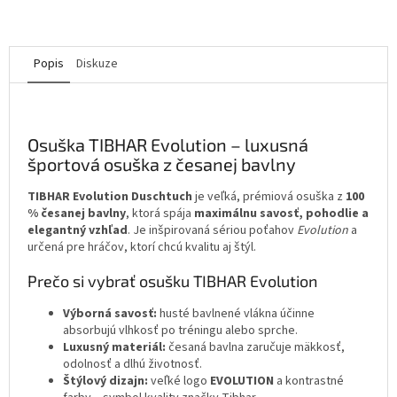
Popis
Diskuze
Osuška TIBHAR Evolution – luxusná
športová osuška z česanej bavlny
TIBHAR Evolution Duschtuch
je veľká, prémiová osuška z
100
% česanej bavlny
, ktorá spája
maximálnu savosť, pohodlie a
elegantný vzhľad
. Je inšpirovaná sériou poťahov
Evolution
a
určená pre hráčov, ktorí chcú kvalitu aj štýl.
Prečo si vybrať osušku TIBHAR Evolution
Výborná savosť:
husté bavlnené vlákna účinne
absorbujú vlhkosť po tréningu alebo sprche.
Luxusný materiál:
česaná bavlna zaručuje mäkkosť,
odolnosť a dlhú životnosť.
Štýlový dizajn:
veľké logo
EVOLUTION
a kontrastné