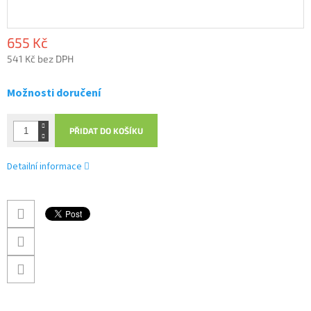
655 Kč
541 Kč bez DPH
Měrná
cena:
Možnosti doručení
PŘIDAT DO KOŠÍKU
Detailní informace