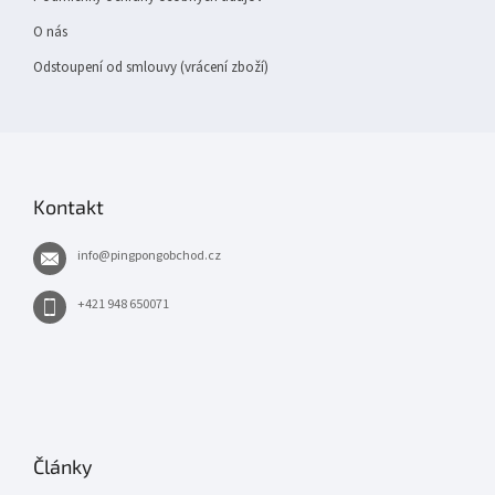
O nás
Odstoupení od smlouvy (vrácení zboží)
Kontakt
info
@
pingpongobchod.cz
+421 948 650071
Články