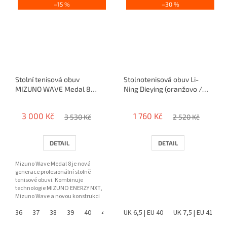
–15 %
–30 %
Stolní tenisová obuv
Stolnotenisová obuv Li-
MIZUNO WAVE Medal 8
Ning Dieying (oranžovo /
(2026)
modré)
3 000 Kč
1 760 Kč
3 530 Kč
2 520 Kč
DETAIL
DETAIL
Mizuno Wave Medal 8 je nová
generace profesionální stolně
tenisové obuvi. Kombinuje
technologie MIZUNO ENERZY NXT,
Mizuno Wave a novou konstrukci
paty pro maximální stabilitu,...
36
37
38
39
40
41
42
UK 6,5 | EU 40
43
44
45
UK 7,5 | EU 41
46