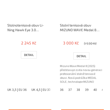
Stolnotenisová obuv Li-
Stolní tenisová obuv
Ning Hawk Eye 3.0
MIZUNO WAVE Medal 8
(bielo/zlatá)
(2025)
2 245 Kč
3 000 Kč
3 530 Kč
DETAIL
DETAIL
Mizuno Wave Medal 8 (2025)
představuje zcela novou generaci
profesionální stolně tenisové
obuvi. Nová podrážka MEDAL
SOLE, technologie MIZUNO
ENERZY NXT, vylepšená stabilita...
UK 3,5 | EU 36
UK 4,5 | EU 37
UK 5 | EU 38
36
37
38
UK 6 | EU 39
39
40
UK 6,5 |
41