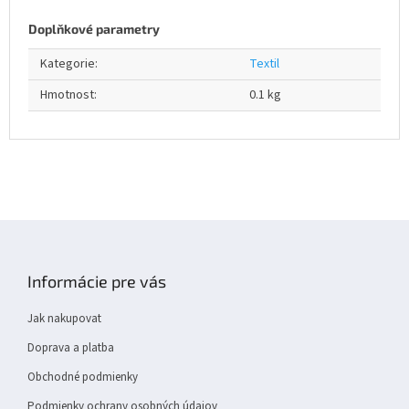
Doplňkové parametry
Kategorie
:
Textil
Hmotnost
:
0.1 kg
Z
á
p
Informácie pre vás
a
t
Jak nakupovat
í
Doprava a platba
Obchodné podmienky
Podmienky ochrany osobných údajov