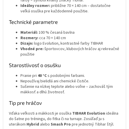
farby – symbol kvality značky Tibhar.
Ideálny rozmer:
približne 70 × 140 cm – dostatočne
veľká osuška pre každodenné použitie.
Technické parametre
Materiál:
100 % česaná bavlna
Rozmery:
cca 70 × 140 cm
Dizajn:
logo Evolution, kontrastné farby TIBHAR
Vhodné pre:
športovcov, klubových hráčov aj rekreačné
použitie
Starostlivosť o osušku
Pranie pri
40 °C
s podobnými farbami.
Nepoužívaj bielidlá ani chemické čističe.
Sušenie na nízkej teplote alebo voľne – zachováš tým
mäkkosť a dlhú životnosť.
Tip pre hráčov
Vďaka veľkosti a mäkkosti je osuška
TIBHAR Evolution
ideálna
do šatne po tréningu, do fitka či na turnaje. Zosúľaď ju s
uterákom
Hybrid
alebo
Smash Pro
pre jednotný Tibhar štýl.