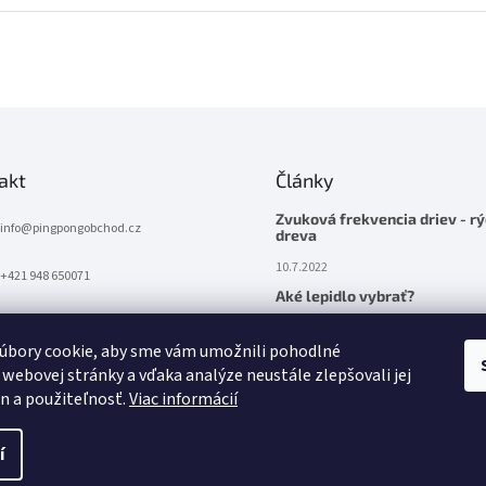
akt
Články
Zvuková frekvencia driev - rý
info
@
pingpongobchod.cz
dreva
10.7.2022
+421 948 650071
Aké lepidlo vybrať?
10.7.2022
úbory cookie, aby sme vám umožnili pohodlné
 webovej stránky a vďaka analýze neustále zlepšovali jej
on a použiteľnosť.
Viac informácií
í