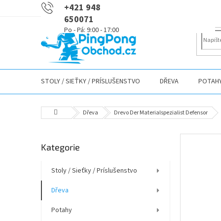
Přejít
+421 948
na
650071
obsah
STOLY / SIEŤKY / PRÍSLUŠENSTVO
DŘEVA
POTAH
Domů
Dřeva
Drevo Der Materialspezialist Defensor
P
Přeskočit
Kategorie
o
kategorie
s
t
Stoly / Sieťky / Príslušenstvo
r
Dřeva
a
n
Potahy
n