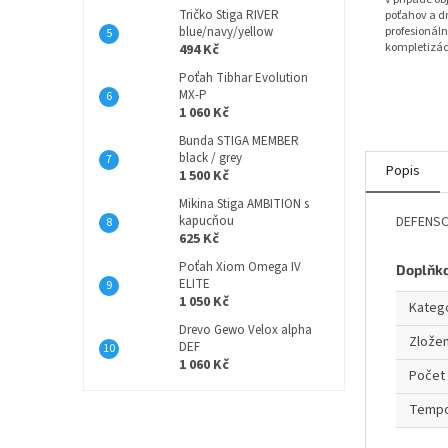
Tričko Stiga RIVER
poťahov a dr
blue/navy/yellow
profesionáln
kompletizác
494 Kč
Poťah Tibhar Evolution
MX-P
1 060 Kč
Bunda STIGA MEMBER
black / grey
Popis
1 500 Kč
Mikina Stiga AMBITION s
kapucňou
DEFENSOR
625 Kč
Poťah Xiom Omega IV
Doplňk
ELITE
1 050 Kč
Kateg
Drevo Gewo Velox alpha
Zložen
DEF
1 060 Kč
Počet 
Temp