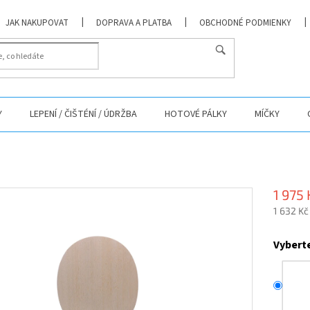
JAK NAKUPOVAT
DOPRAVA A PLATBA
OBCHODNÉ PODMIENKY
Y
LEPENÍ / ČIŠTÉNÍ / ÚDRŽBA
HOTOVÉ PÁLKY
MÍČKY
1 975 
1 632 Kč
Měrná
cena:
Vybert