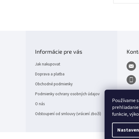
Z
á
p
Informácie pre vás
Kont
a
t
Jak nakupovat
í
Doprava a platba
Obchodné podmienky
Podmienky ochrany osobných údajov
Používame s
O nás
prehliadanie
funkcie, výk
Odstoupení od smlouvy (vrácení zboží)
Nastaven