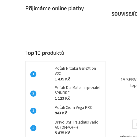
Přijímáme online platby
SOUVISEJÍ
Top 10 produktů
Poťah Nittaku GeneXtion
V2C
1 435 Kč
1A SERVI
lep
Poťah Der Materialspezialist
SPINFIRE
1 123 Kč
Poťah Xiom Vega PRO
943 Kč
Drevo OSP Palatinus Vario
AC (OFF/OFF-)
5 475 Kč
v prípade o