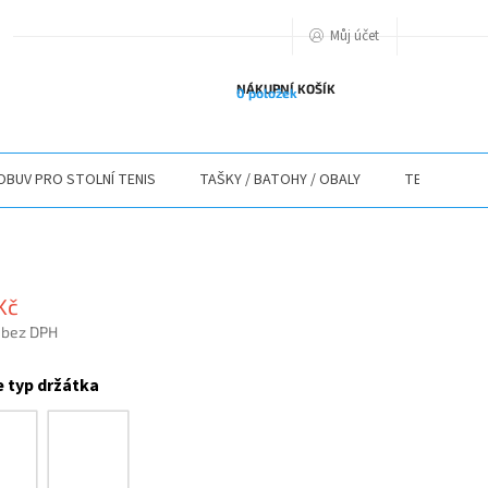
Můj účet
PODMIENKY OCHRANY OSOBNÝCH ÚDAJOV
O NÁS
ODSTOUPENÍ O
NÁKUPNÍ KOŠÍK
0 položek
OBUV PRO STOLNÍ TENIS
TAŠKY / BATOHY / OBALY
TEXTIL
Kč
 bez DPH
e typ držátka