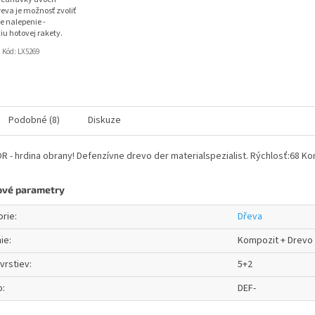
eva je možnosť zvoliť
e nalepenie -
iu hotovej rakety.
Kód:
LX5269
Podobné (8)
Diskuze
 - hrdina obrany! Defenzívne drevo der materialspezialist. Rýchlosť:68 Kon
ové parametry
orie
:
Dřeva
ie
:
Kompozit + Drevo
vrstiev
:
5+2
o
:
DEF-