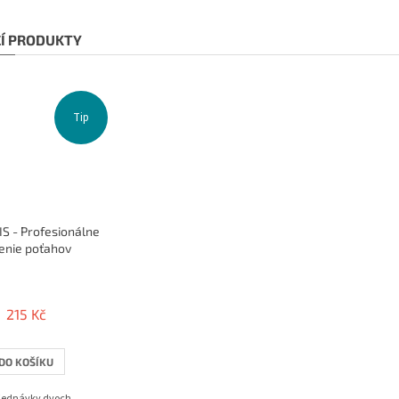
CÍ PRODUKTY
Tip
S - Profesionálne
enie poťahov
215 Kč
DO KOŠÍKU
bjednávky dvoch