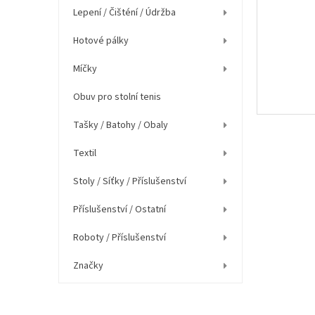
í
Lepení / Čišténí / Údržba
p
a
Hotové pálky
n
e
Míčky
l
Obuv pro stolní tenis
Tašky / Batohy / Obaly
Textil
Stoly / Síťky / Příslušenství
Příslušenství / Ostatní
Roboty / Příslušenství
Značky