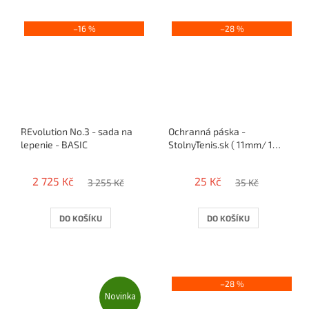
–16 %
–28 %
REvolution No.3 - sada na
Ochranná páska -
lepenie - BASIC
StolnyTenis.sk ( 11mm/ 1
raketa )
2 725 Kč
25 Kč
3 255 Kč
35 Kč
DO KOŠÍKU
DO KOŠÍKU
–28 %
Novinka