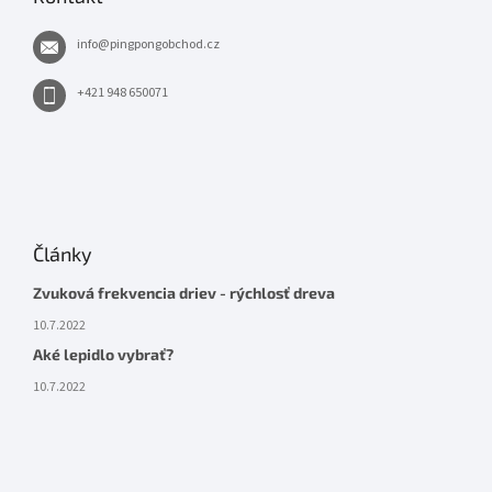
info
@
pingpongobchod.cz
+421 948 650071
Články
Zvuková frekvencia driev - rýchlosť dreva
10.7.2022
Aké lepidlo vybrať?
10.7.2022