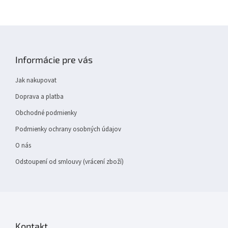
Z
á
p
Informácie pre vás
a
t
Jak nakupovat
í
Doprava a platba
Obchodné podmienky
Podmienky ochrany osobných údajov
O nás
Odstoupení od smlouvy (vrácení zboží)
Kontakt