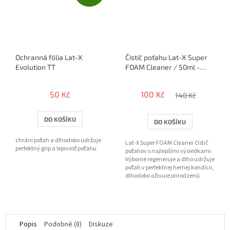
Ochranná fólia Lat-X
Čistič poťahu Lat-X Super
Evolution TT
FOAM Cleaner / 50ml -
penový
50 Kč
100 Kč
140 Kč
DO KOŠÍKU
DO KOŠÍKU
chráni poťah a dlhodobo udržuje
Lat-X Super FOAM Cleaner čístič
perfektný grip a lepivosť poťahu
poťahov s najlepšími výsledkami.
Výborne regeneruje a dlho udržuje
poťah v perfektnej hernej kondícii,
dlhodobo oživuje prirodzenú
priľnavosť a...
Popis
Podobné (8)
Diskuze