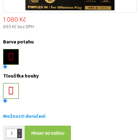
1 080 Kč
893 Kč bez DPH
Měrná
cena:
Barva potahu
Tloušťka houby
Možnosti doručení
PŘIDAT DO KOŠÍKU