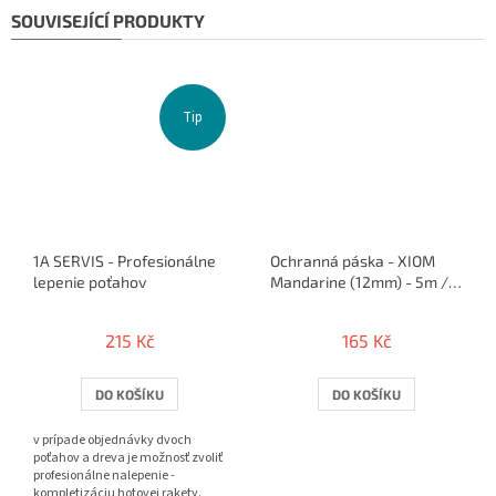
SOUVISEJÍCÍ PRODUKTY
Tip
1A SERVIS - Profesionálne
Ochranná páska - XIOM
lepenie poťahov
Mandarine (12mm) - 5m /
10 rakiet
215 Kč
165 Kč
DO KOŠÍKU
DO KOŠÍKU
v prípade objednávky dvoch
poťahov a dreva je možnosť zvoliť
profesionálne nalepenie -
kompletizáciu hotovej rakety.