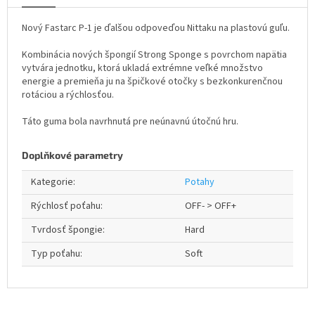
Nový Fastarc P-1 je ďalšou odpoveďou Nittaku na plastovú guľu.
Kombinácia nových špongií Strong Sponge s povrchom napätia
vytvára jednotku, ktorá ukladá extrémne veľké množstvo
energie a premieňa ju na špičkové otočky s bezkonkurenčnou
rotáciou a rýchlosťou.
Táto guma bola navrhnutá pre neúnavnú útočnú hru.
Doplňkové parametry
Kategorie
:
Potahy
Rýchlosť poťahu
:
OFF- > OFF+
Tvrdosť špongie
:
Hard
Typ poťahu
:
Soft