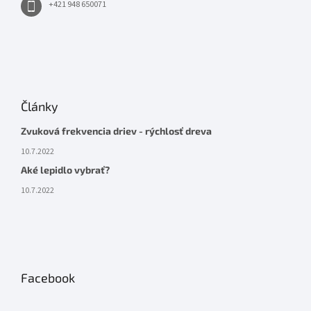
+421 948 650071
Články
Zvuková frekvencia driev - rýchlosť dreva
10.7.2022
Aké lepidlo vybrať?
10.7.2022
Facebook