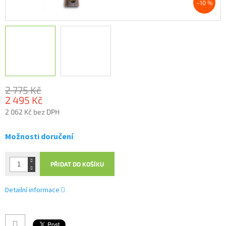
–10 %
2 775 Kč
2 495 Kč
2 062 Kč bez DPH
Měrná
cena:
Možnosti doručení
PŘIDAT DO KOŠÍKU
Detailní informace