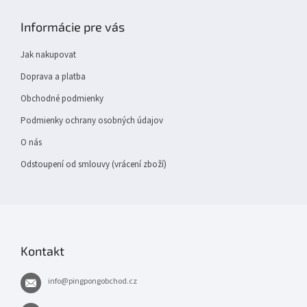
á
p
Informácie pre vás
a
t
Jak nakupovat
í
Doprava a platba
Obchodné podmienky
Podmienky ochrany osobných údajov
O nás
Odstoupení od smlouvy (vrácení zboží)
Kontakt
info
@
pingpongobchod.cz