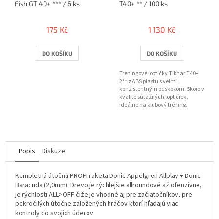
Fish GT 40+ *** / 6 ks
T40+ ** / 100 ks
175 Kč
1 130 Kč
DO KOŠÍKU
DO KOŠÍKU
Tréningové loptičky Tibhar T40+
2** z ABS plastu s veľmi
konzistentným odskokom. Skoro v
kvalite súťažných loptičiek,
ideálne na klubový tréning.
Balenie 10 alebo 100 ks.
Popis
Diskuze
Kompletná útočná PROFI raketa Donic Appelgren Allplay + Donic
Baracuda (2,0mm). Drevo je rýchlejšie allroundové až ofenzívne,
je rýchlosti ALL>OFF čiže je vhodné aj pre začiatočníkov, pre
pokročilých útočne založených hráčov ktorí hľadajú viac
kontroly do svojich úderov