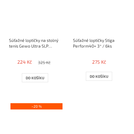
Súťažné loptičky na stolný
Súťažné loptičky Stiga
tenis Gewo Ultra SLP
Perform40+ 3* / 6ks
40+*** / 6ks - tuba
224 Kč
275 Kč
325 Kč
DO KOŠÍKU
DO KOŠÍKU
–20 %