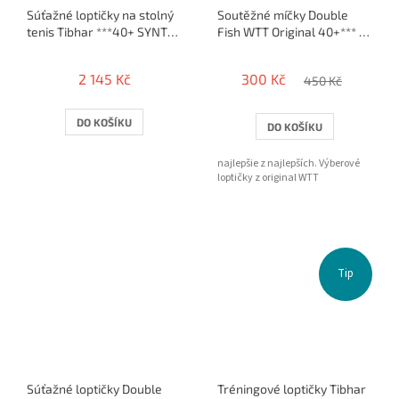
Súťažné loptičky na stolný
Soutěžné míčky Double
tenis Tibhar ***40+ SYNTT
Fish WTT Original 40+*** /
NG / 72 ks
6 ks
2 145 Kč
300 Kč
450 Kč
DO KOŠÍKU
DO KOŠÍKU
najlepšie z najlepších. Výberové
loptičky z original WTT
Tip
Súťažné loptičky Double
Tréningové loptičky Tibhar