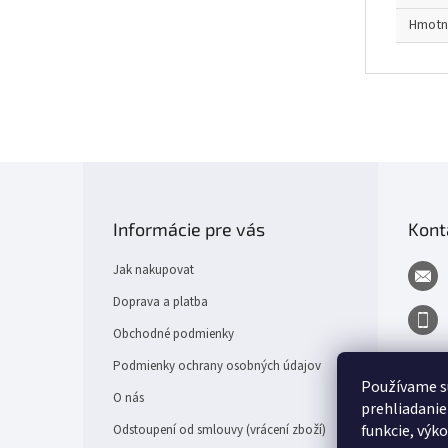
Hmotn
Z
á
p
Informácie pre vás
Kont
a
t
Jak nakupovat
í
Doprava a platba
Obchodné podmienky
Podmienky ochrany osobných údajov
Používame s
O nás
prehliadanie
funkcie, výk
Odstoupení od smlouvy (vrácení zboží)