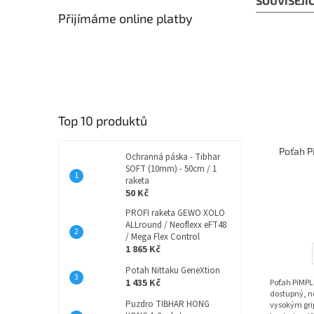
SOUVISEJÍ
Přijímáme online platby
Top 10 produktů
Poťah 
Ochranná páska - Tibhar
SOFT (10mm) - 50cm / 1
raketa
50 Kč
PROFI raketa GEWO XOLO
ALLround / Neoflexx eFT48
/ Mega Flex Control
1 865 Kč
Potah Nittaku GeneXtion
1 435 Kč
Poťah PiMPL
dostupný, no
Puzdro TIBHAR HONG
vysokým gri