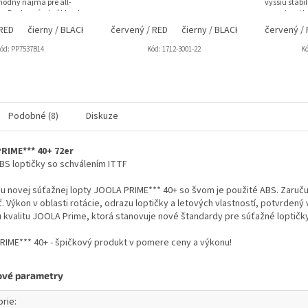
hodný najmä pre all-
vyššiu stabi
v. Dostupný v hrúbkach
energie pri
,9 / 2,1 mm.
Kombinácia.
 RED
čierny / BLACK
červený / RED
čierny / BLACK
červený /
ód:
PP7537B14
Kód:
1712-3001-22
K
Podobné (8)
Diskuze
RIME*** 40+ 72er
BS loptičky so schválením ITTF
u novej súťažnej lopty JOOLA PRIME*** 40+ so švom je použité ABS. Zaruč
. Výkon v oblasti rotácie, odrazu loptičky a letových vlastností, potvrden
 kvalitu JOOLA Prime, ktorá stanovuje nové štandardy pre súťažné loptičky 
IME*** 40+ - špičkový produkt v pomere ceny a výkonu!
ové parametry
orie
: