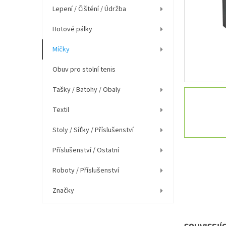
í
Lepení / Čišténí / Údržba
p
a
Hotové pálky
n
e
Míčky
l
Obuv pro stolní tenis
Tašky / Batohy / Obaly
Textil
Stoly / Síťky / Příslušenství
Příslušenství / Ostatní
Roboty / Příslušenství
Značky