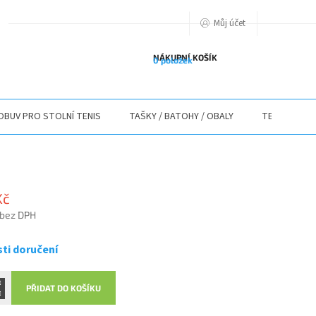
Můj účet
PODMIENKY OCHRANY OSOBNÝCH ÚDAJOV
O NÁS
ODSTOUPENÍ O
NÁKUPNÍ KOŠÍK
0 položek
OBUV PRO STOLNÍ TENIS
TAŠKY / BATOHY / OBALY
TEXTIL
Kč
 bez DPH
ti doručení
PŘIDAT DO KOŠÍKU