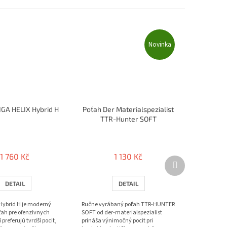
Novinka
IGA HELIX Hybrid H
Poťah Der Materialspezialist
TTR-Hunter SOFT
1 760 Kč
1 130 Kč
Další
produkt
DETAIL
DETAIL
 Hybrid H je moderný
Ručne vyrábaný poťah TTR-HUNTER
ťah pre ofenzívnych
SOFT od der-materialspezialist
 preferujú tvrdší pocit,
prináša výnimočný pocit pri