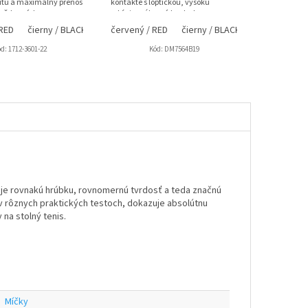
litu a maximálny prenos
kontakte s loptičkou, vysokú
 každom údere.
rotáciu, výbornú kontrolu a
..
príjemnejšiu tvrdosť —...
 RED
čierny / BLACK
červený / RED
čierny / BLACK
fialová / PUR
ód:
1712-3601-22
Kód:
DM7564B19
uje rovnakú hrúbku, rovnomernú tvrdosť a teda značnú
ý v rôznych praktických testoch, dokazuje absolútnu
na stolný tenis.
Míčky