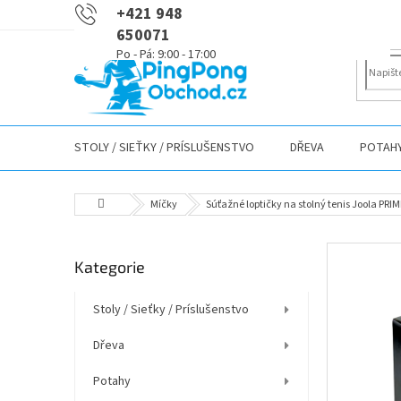
Přejít
+421 948
na
650071
obsah
STOLY / SIEŤKY / PRÍSLUŠENSTVO
DŘEVA
POTAH
Domů
Míčky
Súťažné loptičky na stolný tenis Joola PRIME
P
Přeskočit
Kategorie
o
kategorie
s
t
Stoly / Sieťky / Príslušenstvo
r
Dřeva
a
n
Potahy
n