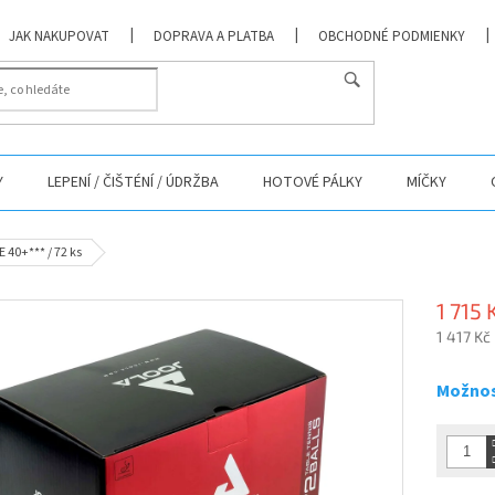
JAK NAKUPOVAT
DOPRAVA A PLATBA
OBCHODNÉ PODMIENKY
Y
LEPENÍ / ČIŠTÉNÍ / ÚDRŽBA
HOTOVÉ PÁLKY
MÍČKY
 40+*** / 72 ks
1 715 
1 417 Kč
Měrná
cena:
Možnos