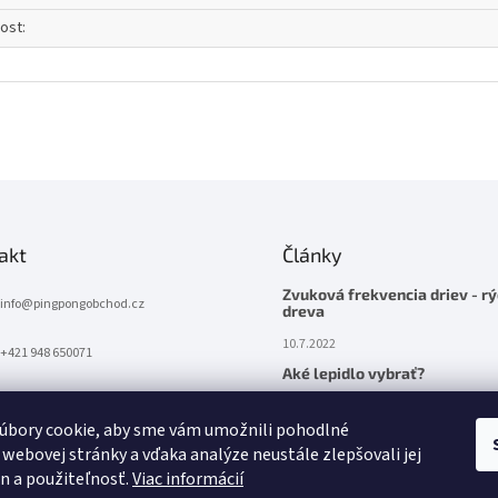
ost
:
akt
Články
Zvuková frekvencia driev - rý
info
@
pingpongobchod.cz
dreva
10.7.2022
+421 948 650071
Aké lepidlo vybrať?
10.7.2022
úbory cookie, aby sme vám umožnili pohodlné
 webovej stránky a vďaka analýze neustále zlepšovali jej
on a použiteľnosť.
Viac informácií