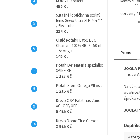
KONG 1-2 rakety
kontrolou. V
450 Kč
round hráčo
1,4 / 1,7 / 1
červený /
Súťažné loptičky na stolný
tenis Gewo Ultra SLP 40+***
K
/ 6ks - tuba
224 Kč
Čistič poťahu Lat-X ECO
Cleaner - 100% BIO / 150ml
+ špongia
Popis
140 Kč
Poťah Der Materialspezialist
JOOLA P
SPINFIRE
– nové A
1 123 Kč
Poťah Xiom Omega VII Asia
Na výrob
1 235 Kč
odolnosť
špičkovú
Drevo OSP Palatinus Vario
AC (OFF/OFF-)
JOOLA PR
5 475 Kč
Drevo Donic Elite Carbon
Doplňk
3 975 Kč
Kateg