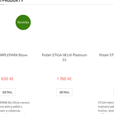
CÍ PRODUKTY
Novinka
PiMPLEPARK Bloxx
Poťah STIGA HELIX Platinum
Potah ST
55
630 Kč
1 760 Kč
DETAIL
DETAIL
EPARK BLOXX je cenovo
STIGA Helix
 kvalitný poťah s
hybridný po
pom a výbornou
hráčov, ktorí