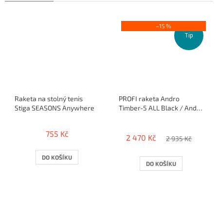
–15 %
Tip
Raketa na stolný tenis
PROFI raketa Andro
Stiga SEASONS Anywhere
Timber-5 ALL Black / Andro
Good + Andro Impuls
Průměrné
Speed
hodnocení
755 Kč
2 470 Kč
produktu
2 935 Kč
je
4,0
DO KOŠÍKU
DO KOŠÍKU
z
5
hvězdiček.