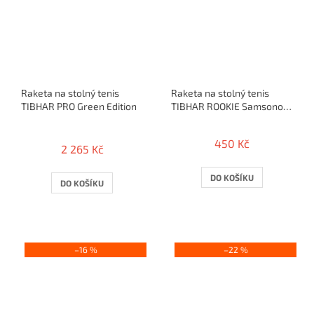
Raketa na stolný tenis
Raketa na stolný tenis
TIBHAR PRO Green Edition
TIBHAR ROOKIE Samsonov
Kids
Průměrné
hodnocení
450 Kč
2 265 Kč
produktu
je
5,0
DO KOŠÍKU
DO KOŠÍKU
z
5
hvězdiček.
–16 %
–22 %