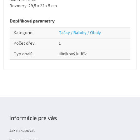
Materiál: hliník
Rozmery: 29,5 x 22 x 5 cm
Doplňkové parametry
Kategorie
:
Tašky / Batohy / Obaly
Počet dřev
:
1
Typ obalů
:
Hliníkový kufřík
Z
á
p
Informácie pre vás
a
t
Jak nakupovat
í