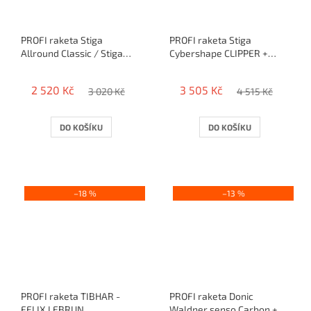
PROFI raketa Stiga
PROFI raketa Stiga
Allround Classic / Stiga
Cybershape CLIPPER +
Mantra Sound+Mantra
Stiga Mantra SOUND
Control
2 520 Kč
3 505 Kč
3 020 Kč
4 515 Kč
DO KOŠÍKU
DO KOŠÍKU
–18 %
–13 %
PROFI raketa TIBHAR -
PROFI raketa Donic
FELIX LEBRUN
Waldner senso Carbon +