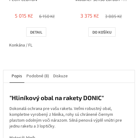
Donic Baracuda (2,0mm)
5 015 Kč
3 375 Kč
6 150 Kč
3 885 Kč
DETAIL
DO KOŠÍKU
Konkána / FL
Popis
Podobné (8)
Diskuze
"Hliníkový obal na rakety DONIC"
Dokonalá ochrana pre vašu raketu. Veľmi robustný obal,
kompletne vyrobený z hliníka, rohy sú chránené čiernym
plastom odolným voči nárazom. Silná penová výplň vnútri pre
jednu raketu a 3 loptičky.