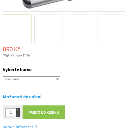
890 Kč
736 Kč bez DPH
Měrná
cena:
Vyberte barvu
Možnosti doručení
PŘIDAT DO KOŠÍKU
Detailní informace