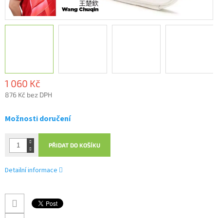
1 060 Kč
876 Kč bez DPH
Měrná
cena:
Možnosti doručení
PŘIDAT DO KOŠÍKU
Detailní informace