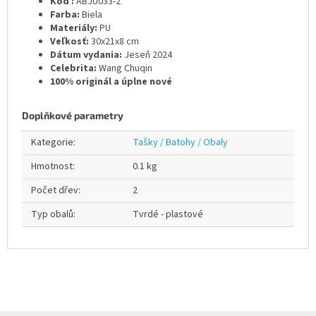
Kód :
ABJU033-2
Farba:
Biela
Materiály:
PU
Veľkosť:
30x21x8 cm
Dátum vydania:
Jeseň 2024
Celebrita:
Wang Chuqin
100% originál a úplne nové
Doplňkové parametry
Kategorie
:
Tašky / Batohy / Obaly
Hmotnost
:
0.1 kg
Počet dřev
:
2
Typ obalů
:
Tvrdé - plastové