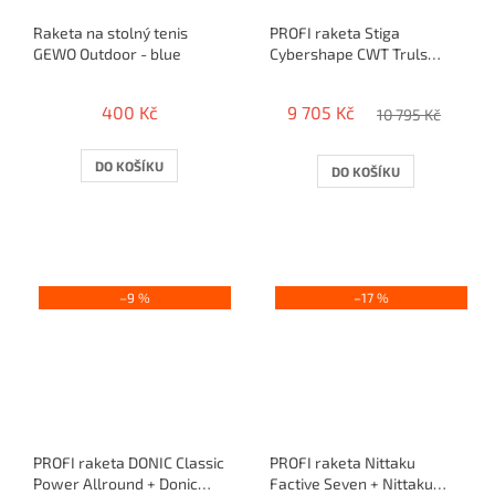
Raketa na stolný tenis
PROFI raketa Stiga
GEWO Outdoor - blue
Cybershape CWT Truls
Edition + Stiga HELIX
Platinum XH
400 Kč
9 705 Kč
10 795 Kč
DO KOŠÍKU
DO KOŠÍKU
–9 %
–17 %
PROFI raketa DONIC Classic
PROFI raketa Nittaku
Power Allround + Donic
Factive Seven + Nittaku