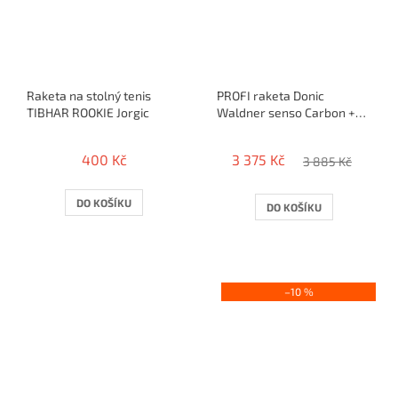
Raketa na stolný tenis
PROFI raketa Donic
TIBHAR ROOKIE Jorgic
Waldner senso Carbon +
Donic Baracuda (2,0mm)
400 Kč
3 375 Kč
3 885 Kč
DO KOŠÍKU
DO KOŠÍKU
–10 %